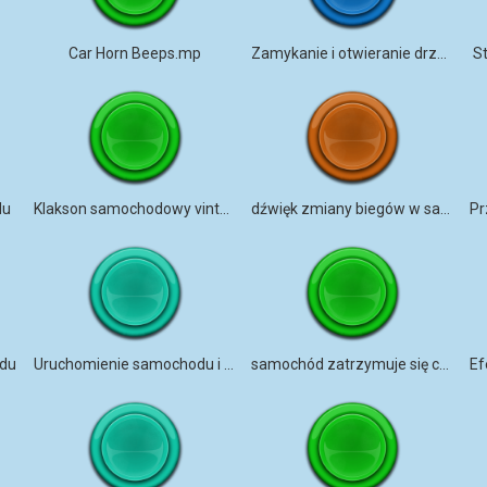
Car Horn Beeps.mp
Zamykanie i otwieranie drzwi samochodu
S
du
Klakson samochodowy vintage
dźwięk zmiany biegów w samochodzie
odu
Uruchomienie samochodu i odjechanie
samochód zatrzymuje się całkowicie