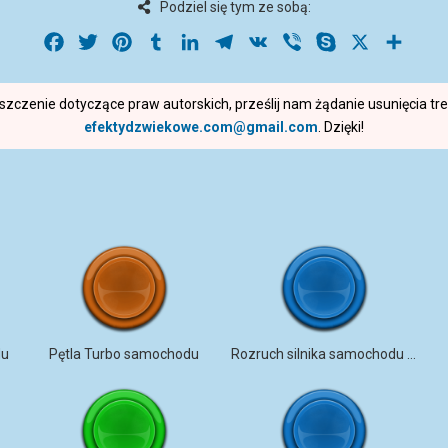
Podziel się tym ze sobą:
Facebook
Twitter
Pinterest
Tumblr
LinkedIn
Telegram
VK
Viber
Skype
X
Share
roszczenie dotyczące praw autorskich, prześlij nam żądanie usunięcia t
efektydzwiekowe.com@gmail.com
. Dzięki!
du
Pętla Turbo samochodu
Rozruch silnika samochodu (na zewnątrz)