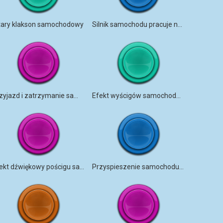
tary klakson samochodowy
Silnik samochodu pracuje na obrotach
Przyjazd i zatrzymanie samochodu
Efekt wyścigów samochodowych
Efekt dźwiękowy pościgu samochodowego
Przyspieszenie samochodu wewnątrz samochodu