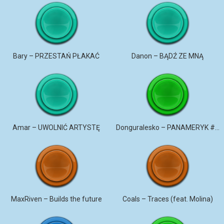
Bary – PRZESTAŃ PŁAKAĆ
Danon – BĄDŹ ZE MNĄ
Amar – UWOLNIĆ ARTYSTĘ
Donguralesko – PANAMERYK #STROMO #PANAMERYK
MaxRiven – Builds the future
Coals – Traces (feat. Molina)