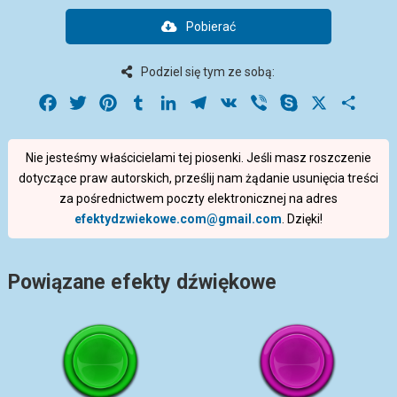
Pobierać
Podziel się tym ze sobą:
Facebook
Twitter
Pinterest
Tumblr
LinkedIn
Telegram
VK
Viber
Skype
X
Share
Nie jesteśmy właścicielami tej piosenki. Jeśli masz roszczenie
dotyczące praw autorskich, prześlij nam żądanie usunięcia treści
za pośrednictwem poczty elektronicznej na adres
efektydzwiekowe.com@gmail.com
. Dzięki!
Powiązane efekty dźwiękowe