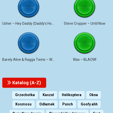
Usher – Hey Daddy (Daddy’s Home)
Steve Cropper – Until Now
Barely Alive & Ragga Twins – We Set It
Wax – BLAOW!
Katalog (A-Z)
Grzechotka
Kaszel
Helikoptera
Okna
Kosmosu
Odłamek
Punch
Goofy ahh