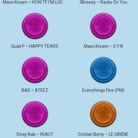
Maxo Kream – HOW TF I’M LUCKY
3Breezy – Racks On You
Quail P – HAPPY TEARS
Maxo Kream – O.Y.N
BAD – ATEEZ
Everythings Fine (PM)
Stray Kids – RUN IT
Cristian Berty – LE SIRENE