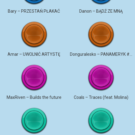
Bary – PRZESTAŃ PŁAKAĆ
Danon – BĄDŹ ZE MNĄ
Amar – UWOLNIĆ ARTYSTĘ
Donguralesko – PANAMERYK #STROMO #PANAMERYK
MaxRiven – Builds the future
Coals – Traces (feat. Molina)