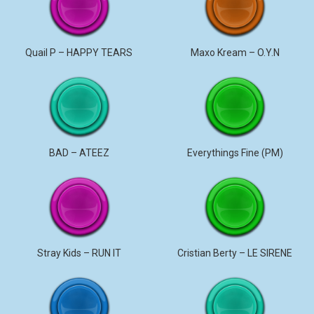
Quail P – HAPPY TEARS
Maxo Kream – O.Y.N
BAD – ATEEZ
Everythings Fine (PM)
Stray Kids – RUN IT
Cristian Berty – LE SIRENE