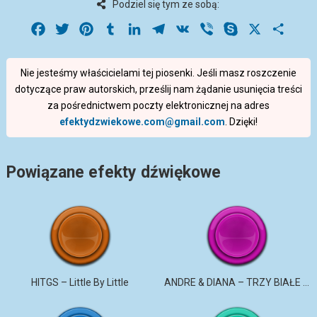
Podziel się tym ze sobą:
Facebook
Twitter
Pinterest
Tumblr
LinkedIn
Telegram
VK
Viber
Skype
X
Share
Nie jesteśmy właścicielami tej piosenki. Jeśli masz roszczenie
dotyczące praw autorskich, prześlij nam żądanie usunięcia treści
za pośrednictwem poczty elektronicznej na adres
efektydzwiekowe.com@gmail.com
. Dzięki!
Powiązane efekty dźwiękowe
HITGS – Little By Little
ANDRE & DIANA – TRZY BIAŁE RÓŻE