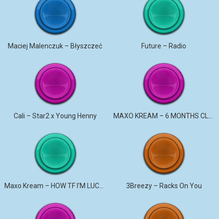
Maciej Malenczuk – Błyszczeć
Future – Radio
Cali – Star2 x Young Henny
MAXO KREAM – 6 MONTHS CLEAN
Maxo Kream – HOW TF I’M LUCKY
3Breezy – Racks On You