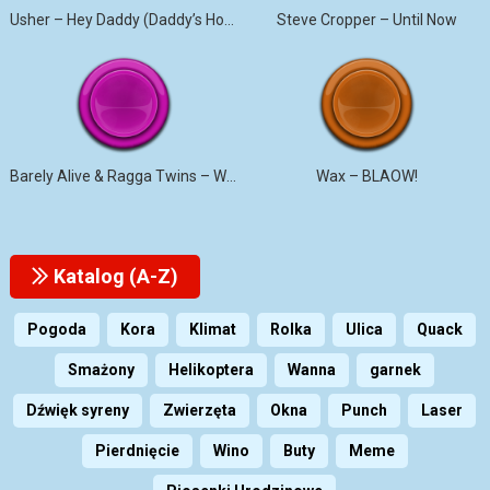
Usher – Hey Daddy (Daddy’s Home)
Steve Cropper – Until Now
Barely Alive & Ragga Twins – We Set It
Wax – BLAOW!
Katalog (A-Z)
Pogoda
Kora
Klimat
Rolka
Ulica
Quack
Smażony
Helikoptera
Wanna
garnek
Dźwięk syreny
Zwierzęta
Okna
Punch
Laser
Pierdnięcie
Wino
Buty
Meme