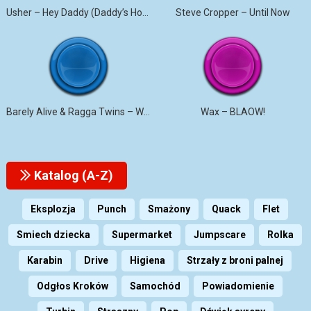
Usher – Hey Daddy (Daddy’s Home)
Steve Cropper – Until Now
Barely Alive & Ragga Twins – We Set It
Wax – BLAOW!
Katalog (A-Z)
Eksplozja
Punch
Smażony
Quack
Flet
Smiech dziecka
Supermarket
Jumpscare
Rolka
Karabin
Drive
Higiena
Strzały z broni palnej
Odgłos Kroków
Samochód
Powiadomienie