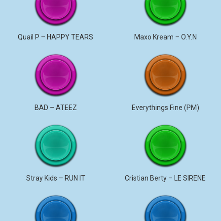
Quail P – HAPPY TEARS
Maxo Kream – O.Y.N
BAD – ATEEZ
Everythings Fine (PM)
Stray Kids – RUN IT
Cristian Berty – LE SIRENE