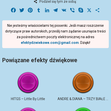
Podziel się tym ze sobą:
Facebook
Twitter
Pinterest
Tumblr
LinkedIn
Telegram
VK
Viber
Skype
X
Share
Nie jesteśmy właścicielami tej piosenki. Jeśli masz roszczenie
dotyczące praw autorskich, prześlij nam żądanie usunięcia treści
za pośrednictwem poczty elektronicznej na adres
efektydzwiekowe.com@gmail.com
. Dzięki!
Powiązane efekty dźwiękowe
HITGS – Little By Little
ANDRE & DIANA – TRZY BIAŁE RÓŻE