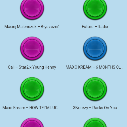
Maciej Malenczuk – Błyszczeć
Future – Radio
Cali – Star2 x Young Henny
MAXO KREAM – 6 MONTHS CLEAN
Maxo Kream – HOW TF I’M LUCKY
3Breezy – Racks On You