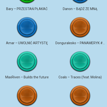
Bary – PRZESTAŃ PŁAKAĆ
Danon – BĄDŹ ZE MNĄ
Amar – UWOLNIĆ ARTYSTĘ
Donguralesko – PANAMERYK #STROMO #PANAMERYK
MaxRiven – Builds the future
Coals – Traces (feat. Molina)