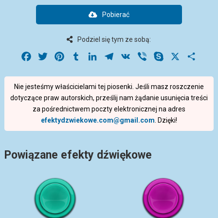
Pobierać
Podziel się tym ze sobą:
Facebook
Twitter
Pinterest
Tumblr
LinkedIn
Telegram
VK
Viber
Skype
X
Share
Nie jesteśmy właścicielami tej piosenki. Jeśli masz roszczenie
dotyczące praw autorskich, prześlij nam żądanie usunięcia treści
za pośrednictwem poczty elektronicznej na adres
efektydzwiekowe.com@gmail.com
. Dzięki!
Powiązane efekty dźwiękowe