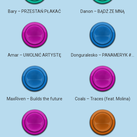
Bary – PRZESTAŃ PŁAKAĆ
Danon – BĄDŹ ZE MNĄ
Amar – UWOLNIĆ ARTYSTĘ
Donguralesko – PANAMERYK #STROMO #PANAMERYK
MaxRiven – Builds the future
Coals – Traces (feat. Molina)