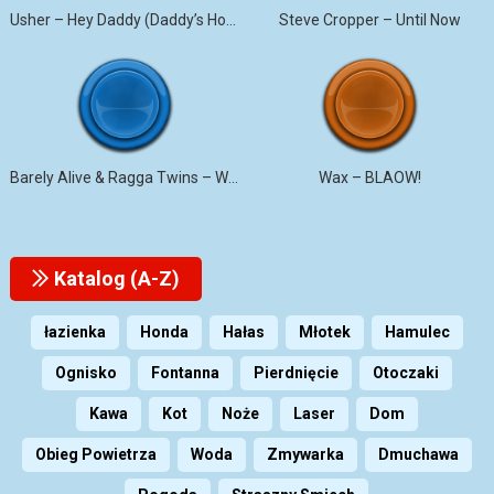
Usher – Hey Daddy (Daddy’s Home)
Steve Cropper – Until Now
Barely Alive & Ragga Twins – We Set It
Wax – BLAOW!
Katalog (A-Z)
łazienka
Honda
Hałas
Młotek
Hamulec
Ognisko
Fontanna
Pierdnięcie
Otoczaki
Kawa
Kot
Noże
Laser
Dom
Obieg Powietrza
Woda
Zmywarka
Dmuchawa