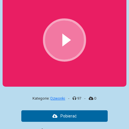
Kategorie:
Dzwonki
-
97
-
0
Pobierać