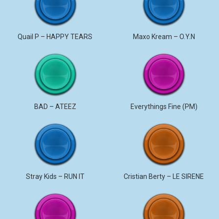
Quail P – HAPPY TEARS
Maxo Kream – O.Y.N
BAD – ATEEZ
Everythings Fine (PM)
Stray Kids – RUN IT
Cristian Berty – LE SIRENE