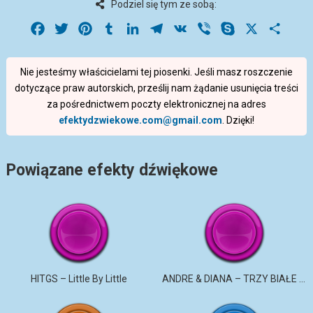
Podziel się tym ze sobą:
Facebook
Twitter
Pinterest
Tumblr
LinkedIn
Telegram
VK
Viber
Skype
X
Share
Nie jesteśmy właścicielami tej piosenki. Jeśli masz roszczenie
dotyczące praw autorskich, prześlij nam żądanie usunięcia treści
za pośrednictwem poczty elektronicznej na adres
efektydzwiekowe.com@gmail.com
. Dzięki!
Powiązane efekty dźwiękowe
HITGS – Little By Little
ANDRE & DIANA – TRZY BIAŁE RÓŻE