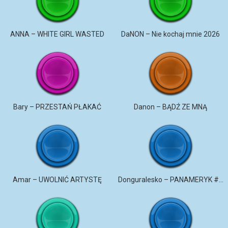
ANNA – WHITE GIRL WASTED
DaNON – Nie kochaj mnie 2026
Bary – PRZESTAŃ PŁAKAĆ
Danon – BĄDŹ ZE MNĄ
Amar – UWOLNIĆ ARTYSTĘ
Donguralesko – PANAMERYK #STROMO #PANAMERYK