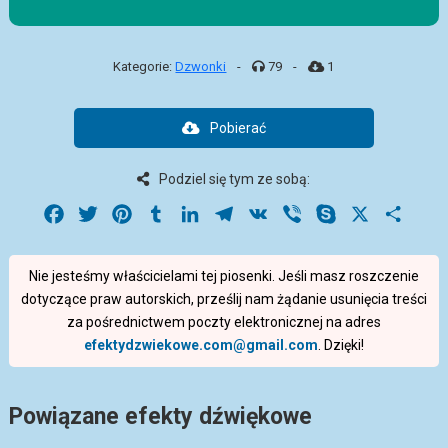
Kategorie:
Dzwonki
-
79
-
1
Pobierać
Podziel się tym ze sobą:
Facebook
Twitter
Pinterest
Tumblr
LinkedIn
Telegram
VK
Viber
Skype
X
Share
Nie jesteśmy właścicielami tej piosenki. Jeśli masz roszczenie
dotyczące praw autorskich, prześlij nam żądanie usunięcia treści
za pośrednictwem poczty elektronicznej na adres
efektydzwiekowe.com@gmail.com
. Dzięki!
Powiązane efekty dźwiękowe