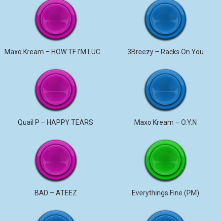
Maxo Kream – HOW TF I’M LUCKY
3Breezy – Racks On You
Quail P – HAPPY TEARS
Maxo Kream – O.Y.N
BAD – ATEEZ
Everythings Fine (PM)