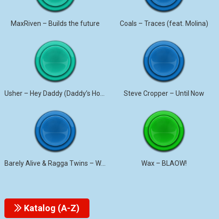
MaxRiven – Builds the future
Coals – Traces (feat. Molina)
Usher – Hey Daddy (Daddy’s Home)
Steve Cropper – Until Now
Barely Alive & Ragga Twins – We Set It
Wax – BLAOW!
Katalog (A-Z)