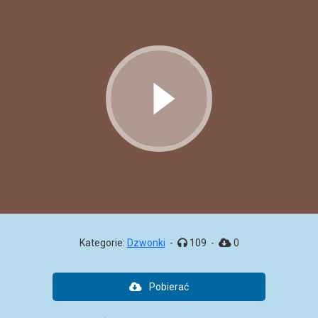
Kategorie:
Dzwonki
-
109
-
0
Pobierać