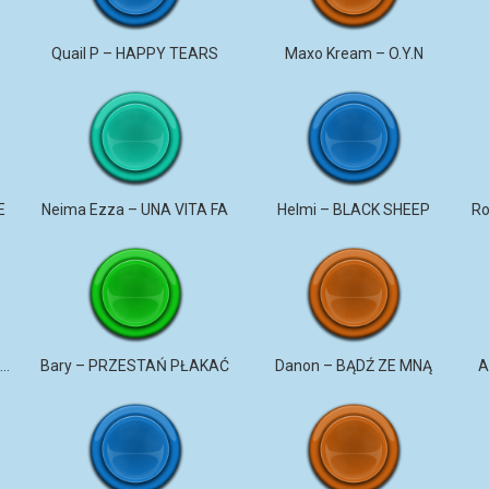
u
Quail P – HAPPY TEARS
Maxo Kream – O.Y.N
E
Neima Ezza – UNA VITA FA
Helmi – BLACK SHEEP
DaNON – Nie kochaj mnie 2026
Bary – PRZESTAŃ PŁAKAĆ
Danon – BĄDŹ ZE MNĄ
A