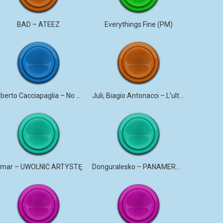
BAD – ATEEZ
Everythings Fine (PM)
Roberto Cacciapaglia – No More Violence
Juli, Biagio Antonacci – L’ultima canzone
mar – UWOLNIĆ ARTYSTĘ
Donguralesko – PANAMERYK #STROMO #PANAMERYK