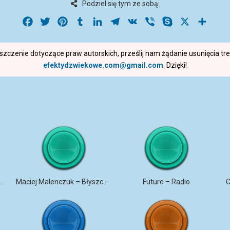
Podziel się tym ze sobą:
Facebook
Twitter
Pinterest
Tumblr
LinkedIn
Telegram
VK
Viber
Skype
X
Share
roszczenie dotyczące praw autorskich, prześlij nam żądanie usunięcia t
efektydzwiekowe.com@gmail.com
. Dzięki!
ANA – TRZY BIAŁE RÓŻE
Maciej Malenczuk – Błyszczeć
Future – Radio
C