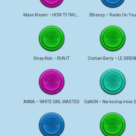
Maxo Kream – HOW TF I’M LUCKY
3Breezy – Racks On Yo
Stray Kids – RUN IT
Cristian Berty – LE SIREN
ANNA – WHITE GIRL WASTED