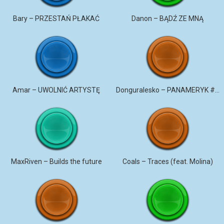
Bary – PRZESTAŃ PŁAKAĆ
Danon – BĄDŹ ZE MNĄ
Amar – UWOLNIĆ ARTYSTĘ
Donguralesko – PANAMERYK #STROMO #PANAMERYK
MaxRiven – Builds the future
Coals – Traces (feat. Molina)