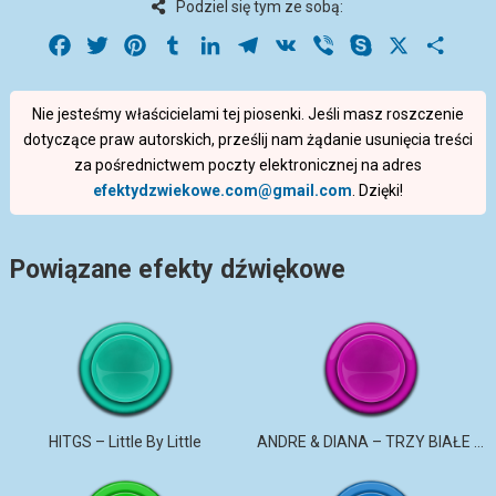
Podziel się tym ze sobą:
Facebook
Twitter
Pinterest
Tumblr
LinkedIn
Telegram
VK
Viber
Skype
X
Share
Nie jesteśmy właścicielami tej piosenki. Jeśli masz roszczenie
dotyczące praw autorskich, prześlij nam żądanie usunięcia treści
za pośrednictwem poczty elektronicznej na adres
efektydzwiekowe.com@gmail.com
. Dzięki!
Powiązane efekty dźwiękowe
HITGS – Little By Little
ANDRE & DIANA – TRZY BIAŁE RÓŻE