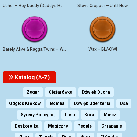
Usher – Hey Daddy (Daddy’s Home)
Steve Cropper – Until Now
Barely Alive & Ragga Twins – We Set It
Wax – BLAOW!
Katalog (A-Z)
Zegar
Ciężarówka
Dźwięk Ducha
Odgłos Kroków
Bomba
Dźwięk Uderzenia
Osa
Syreny Policyjnej
Lasu
Kora
Miecz
Deskorolka
Magiczny
People
Chrapanie