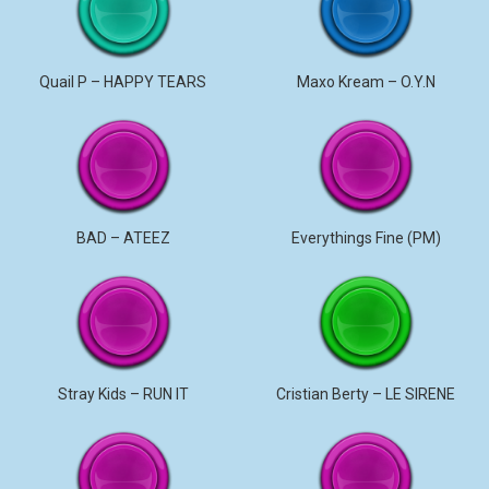
Quail P – HAPPY TEARS
Maxo Kream – O.Y.N
BAD – ATEEZ
Everythings Fine (PM)
Stray Kids – RUN IT
Cristian Berty – LE SIRENE