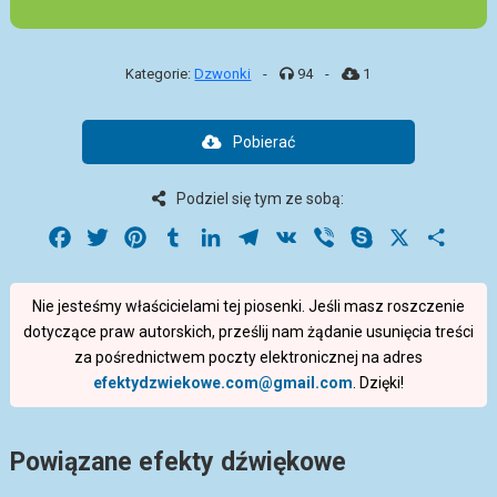
Kategorie:
Dzwonki
-
94
-
1
Pobierać
Podziel się tym ze sobą:
Facebook
Twitter
Pinterest
Tumblr
LinkedIn
Telegram
VK
Viber
Skype
X
Share
Nie jesteśmy właścicielami tej piosenki. Jeśli masz roszczenie
dotyczące praw autorskich, prześlij nam żądanie usunięcia treści
za pośrednictwem poczty elektronicznej na adres
efektydzwiekowe.com@gmail.com
. Dzięki!
Powiązane efekty dźwiękowe