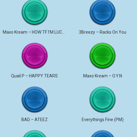
Maxo Kream – HOW TF I’M LUCKY
3Breezy – Racks On You
Quail P – HAPPY TEARS
Maxo Kream – O.Y.N
BAD – ATEEZ
Everythings Fine (PM)