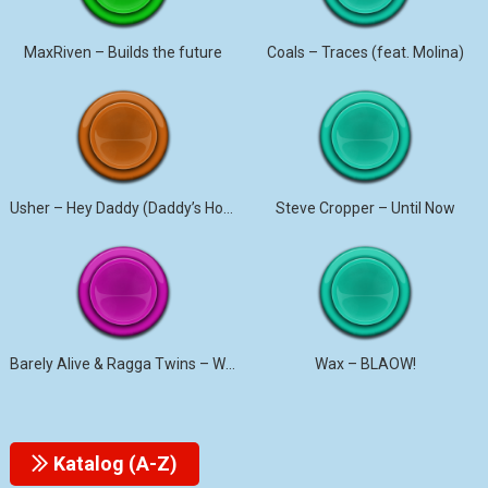
MaxRiven – Builds the future
Coals – Traces (feat. Molina)
Usher – Hey Daddy (Daddy’s Home)
Steve Cropper – Until Now
Barely Alive & Ragga Twins – We Set It
Wax – BLAOW!
Katalog (A-Z)