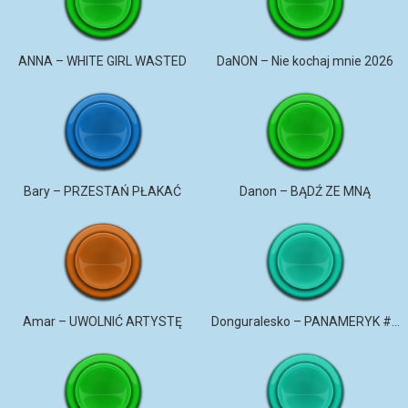
ANNA – WHITE GIRL WASTED
DaNON – Nie kochaj mnie 2026
Bary – PRZESTAŃ PŁAKAĆ
Danon – BĄDŹ ZE MNĄ
Amar – UWOLNIĆ ARTYSTĘ
Donguralesko – PANAMERYK #STROMO #PANAMERYK