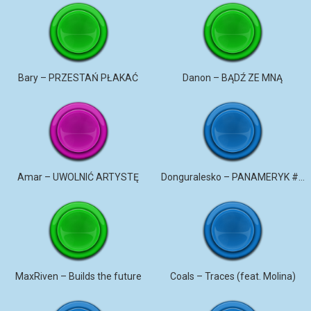
Bary – PRZESTAŃ PŁAKAĆ
Danon – BĄDŹ ZE MNĄ
Amar – UWOLNIĆ ARTYSTĘ
Donguralesko – PANAMERYK #STROMO #PANAMERYK
MaxRiven – Builds the future
Coals – Traces (feat. Molina)