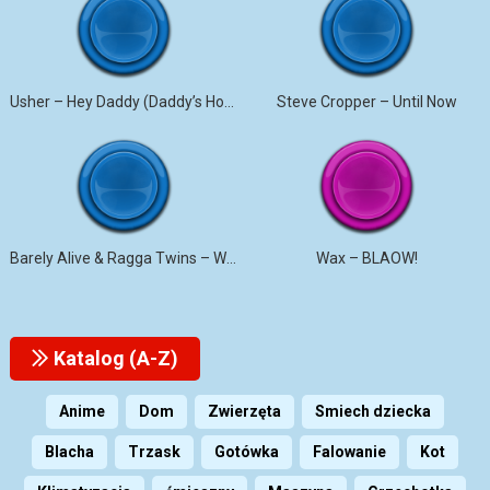
Usher – Hey Daddy (Daddy’s Home)
Steve Cropper – Until Now
Barely Alive & Ragga Twins – We Set It
Wax – BLAOW!
Katalog (A-Z)
Anime
Dom
Zwierzęta
Smiech dziecka
Blacha
Trzask
Gotówka
Falowanie
Kot