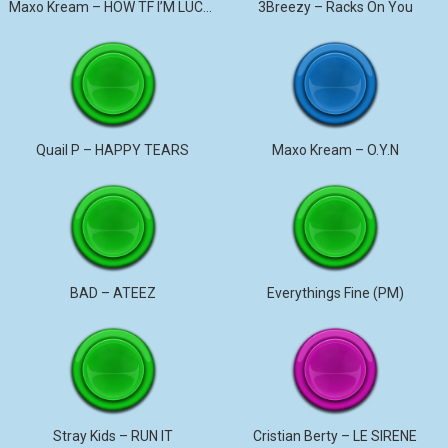
Maxo Kream – HOW TF I’M LUCKY
3Breezy – Racks On You
Quail P – HAPPY TEARS
Maxo Kream – O.Y.N
BAD – ATEEZ
Everythings Fine (PM)
Stray Kids – RUN IT
Cristian Berty – LE SIRENE