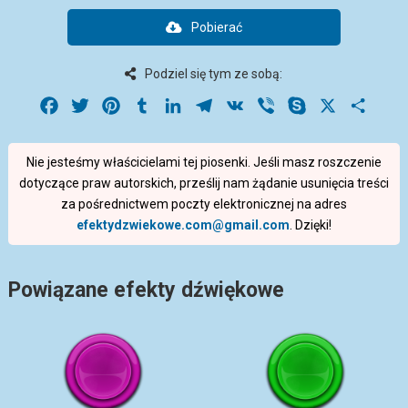
Pobierać
Podziel się tym ze sobą:
Facebook
Twitter
Pinterest
Tumblr
LinkedIn
Telegram
VK
Viber
Skype
X
Share
Nie jesteśmy właścicielami tej piosenki. Jeśli masz roszczenie
dotyczące praw autorskich, prześlij nam żądanie usunięcia treści
za pośrednictwem poczty elektronicznej na adres
efektydzwiekowe.com@gmail.com
. Dzięki!
Powiązane efekty dźwiękowe