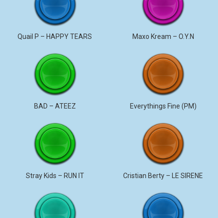
Quail P – HAPPY TEARS
Maxo Kream – O.Y.N
BAD – ATEEZ
Everythings Fine (PM)
Stray Kids – RUN IT
Cristian Berty – LE SIRENE