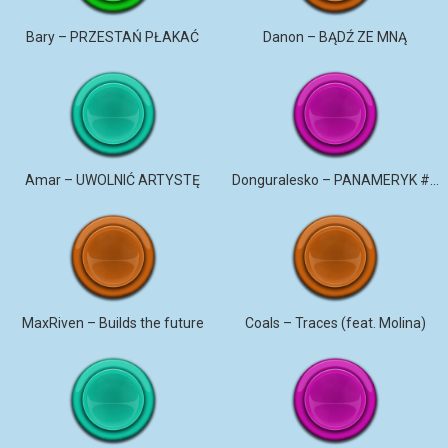
Bary – PRZESTAŃ PŁAKAĆ
Danon – BĄDŹ ZE MNĄ
Amar – UWOLNIĆ ARTYSTĘ
Donguralesko – PANAMERYK #STROMO #PANAMERYK
MaxRiven – Builds the future
Coals – Traces (feat. Molina)