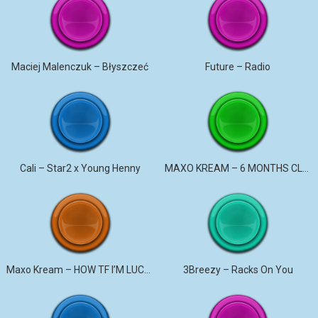
Maciej Malenczuk – Błyszczeć
Future – Radio
Cali – Star2 x Young Henny
MAXO KREAM – 6 MONTHS CLEAN
Maxo Kream – HOW TF I’M LUCKY
3Breezy – Racks On You