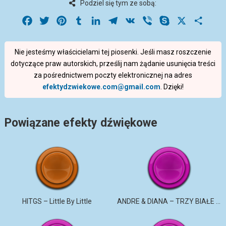
Podziel się tym ze sobą:
Facebook
Twitter
Pinterest
Tumblr
LinkedIn
Telegram
VK
Viber
Skype
X
Share
Nie jesteśmy właścicielami tej piosenki. Jeśli masz roszczenie
dotyczące praw autorskich, prześlij nam żądanie usunięcia treści
za pośrednictwem poczty elektronicznej na adres
efektydzwiekowe.com@gmail.com
. Dzięki!
Powiązane efekty dźwiękowe
HITGS – Little By Little
ANDRE & DIANA – TRZY BIAŁE RÓŻE