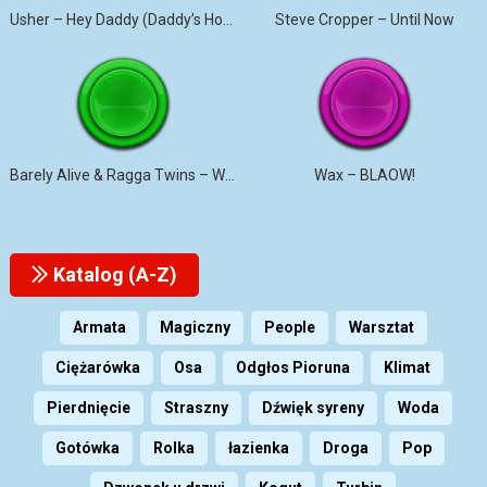
Usher – Hey Daddy (Daddy’s Home)
Steve Cropper – Until Now
Barely Alive & Ragga Twins – We Set It
Wax – BLAOW!
Katalog (A-Z)
Armata
Magiczny
People
Warsztat
Ciężarówka
Osa
Odgłos Pioruna
Klimat
Pierdnięcie
Straszny
Dźwięk syreny
Woda
Gotówka
Rolka
łazienka
Droga
Pop