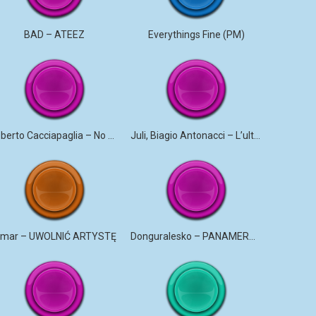
BAD – ATEEZ
Everythings Fine (PM)
Roberto Cacciapaglia – No More Violence
Juli, Biagio Antonacci – L’ultima canzone
mar – UWOLNIĆ ARTYSTĘ
Donguralesko – PANAMERYK #STROMO #PANAMERYK