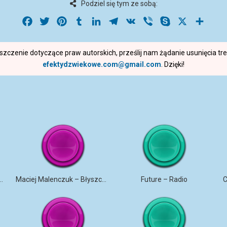
Podziel się tym ze sobą:
Facebook
Twitter
Pinterest
Tumblr
LinkedIn
Telegram
VK
Viber
Skype
X
Share
roszczenie dotyczące praw autorskich, prześlij nam żądanie usunięcia t
efektydzwiekowe.com@gmail.com
. Dzięki!
ANA – TRZY BIAŁE RÓŻE
Maciej Malenczuk – Błyszczeć
Future – Radio
C