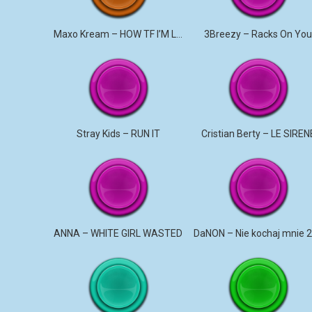
Maxo Kream – HOW TF I’M LUCKY
3Breezy – Racks On Yo
Stray Kids – RUN IT
Cristian Berty – LE SIREN
ANNA – WHITE GIRL WASTED