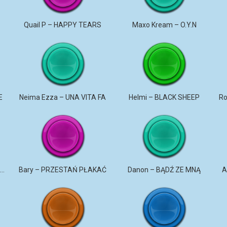
u
Quail P – HAPPY TEARS
Maxo Kream – O.Y.N
E
Neima Ezza – UNA VITA FA
Helmi – BLACK SHEEP
DaNON – Nie kochaj mnie 2026
Bary – PRZESTAŃ PŁAKAĆ
Danon – BĄDŹ ZE MNĄ
A