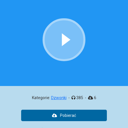
Kategorie:
Dzwonki
-
385
-
6
Pobierać