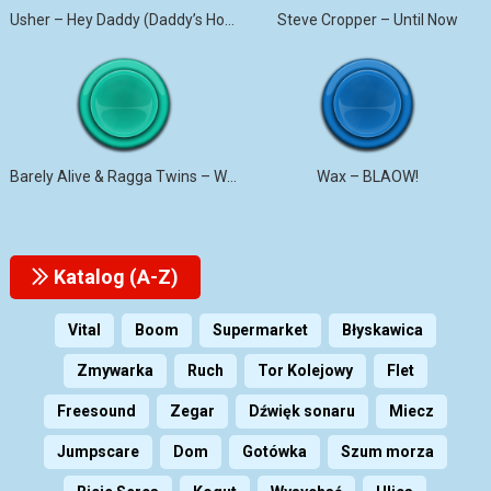
Usher – Hey Daddy (Daddy’s Home)
Steve Cropper – Until Now
Barely Alive & Ragga Twins – We Set It
Wax – BLAOW!
Katalog (A-Z)
Vital
Boom
Supermarket
Błyskawica
Zmywarka
Ruch
Tor Kolejowy
Flet
Freesound
Zegar
Dźwięk sonaru
Miecz
Jumpscare
Dom
Gotówka
Szum morza