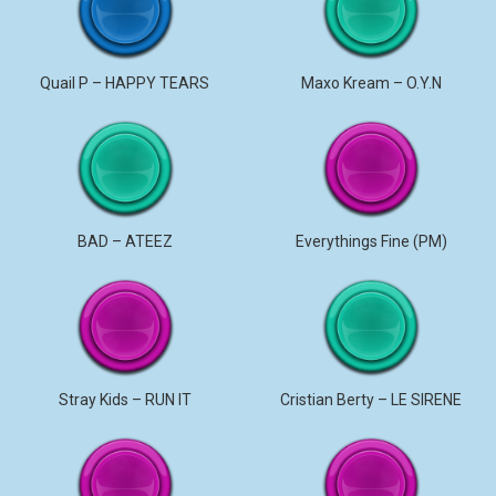
Quail P – HAPPY TEARS
Maxo Kream – O.Y.N
BAD – ATEEZ
Everythings Fine (PM)
Stray Kids – RUN IT
Cristian Berty – LE SIRENE