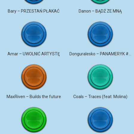
Bary – PRZESTAŃ PŁAKAĆ
Danon – BĄDŹ ZE MNĄ
Amar – UWOLNIĆ ARTYSTĘ
Donguralesko – PANAMERYK #STROMO #PANAMERYK
MaxRiven – Builds the future
Coals – Traces (feat. Molina)