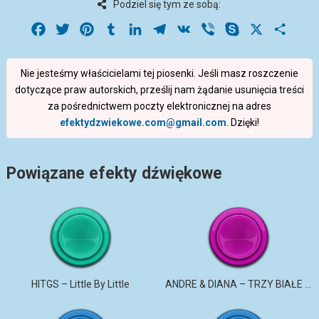
Podziel się tym ze sobą:
Facebook
Twitter
Pinterest
Tumblr
LinkedIn
Telegram
VK
Viber
Skype
X
Share
Nie jesteśmy właścicielami tej piosenki. Jeśli masz roszczenie
dotyczące praw autorskich, prześlij nam żądanie usunięcia treści
za pośrednictwem poczty elektronicznej na adres
efektydzwiekowe.com@gmail.com
. Dzięki!
Powiązane efekty dźwiękowe
HITGS – Little By Little
ANDRE & DIANA – TRZY BIAŁE RÓŻE