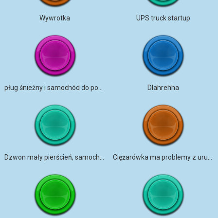
Wywrotka
UPS truck startup
pług śnieżny i samochód do posypywania solą
DIahrehha
Dzwon mały pierścień, samochód do ostrzenia noży, silnik TORONTO
Ciężarówka ma problemy z uruchomieniem