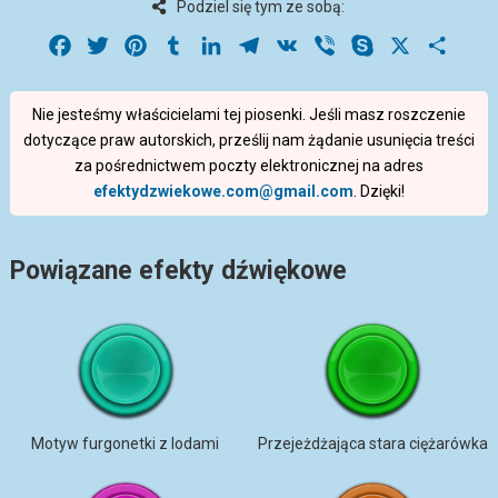
Podziel się tym ze sobą:
Facebook
Twitter
Pinterest
Tumblr
LinkedIn
Telegram
VK
Viber
Skype
X
Share
Nie jesteśmy właścicielami tej piosenki. Jeśli masz roszczenie
dotyczące praw autorskich, prześlij nam żądanie usunięcia treści
za pośrednictwem poczty elektronicznej na adres
efektydzwiekowe.com@gmail.com
. Dzięki!
Powiązane efekty dźwiękowe
Motyw furgonetki z lodami
Przejeżdżająca stara ciężarówka