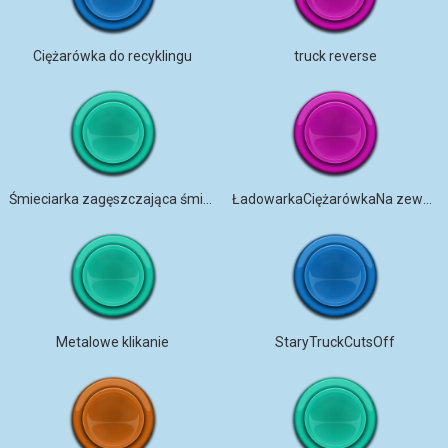
Ciężarówka do recyklingu
truck reverse
Śmieciarka zagęszczająca śmieci
ŁadowarkaCiężarówkaNa zewnątrzDom
Metalowe klikanie
StaryTruckCutsOff