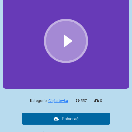
Kategorie:
Ciężarówka
-
557
-
0
Pobierać