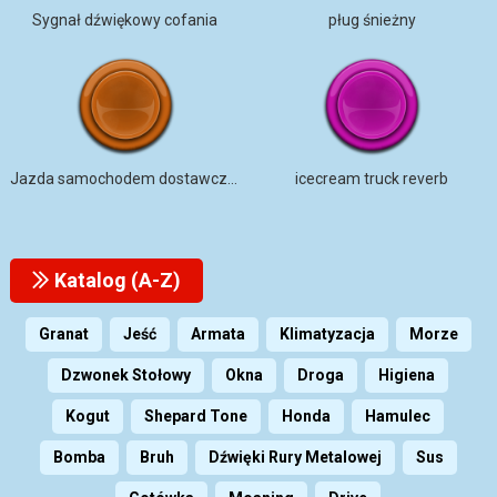
Sygnał dźwiękowy cofania
pług śnieżny
Jazda samochodem dostawczym
icecream truck reverb
Katalog (A-Z)
Granat
Jeść
Armata
Klimatyzacja
Morze
Dzwonek Stołowy
Okna
Droga
Higiena
Kogut
Shepard Tone
Honda
Hamulec
Bomba
Bruh
Dźwięki Rury Metalowej
Sus