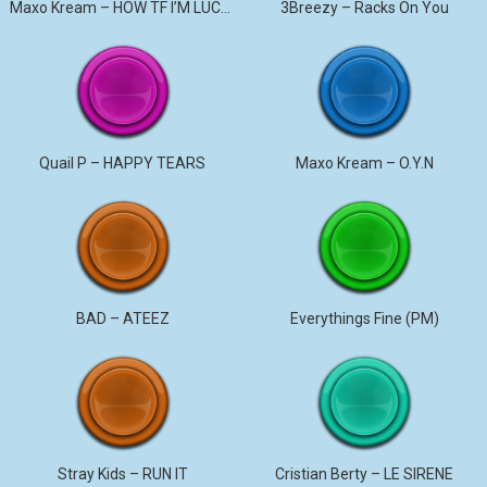
Maxo Kream – HOW TF I’M LUCKY
3Breezy – Racks On You
Quail P – HAPPY TEARS
Maxo Kream – O.Y.N
BAD – ATEEZ
Everythings Fine (PM)
Stray Kids – RUN IT
Cristian Berty – LE SIRENE