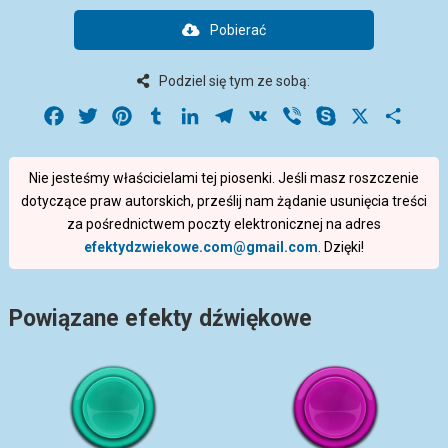
Pobierać
Podziel się tym ze sobą:
Facebook
Twitter
Pinterest
Tumblr
LinkedIn
Telegram
VK
Viber
Skype
X
Share
Nie jesteśmy właścicielami tej piosenki. Jeśli masz roszczenie
dotyczące praw autorskich, prześlij nam żądanie usunięcia treści
za pośrednictwem poczty elektronicznej na adres
efektydzwiekowe.com@gmail.com
. Dzięki!
Powiązane efekty dźwiękowe