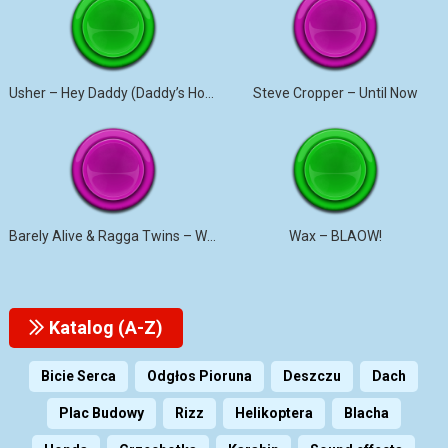
Usher – Hey Daddy (Daddy’s Home)
Steve Cropper – Until Now
Barely Alive & Ragga Twins – We Set It
Wax – BLAOW!
Katalog (A-Z)
Bicie Serca
Odgłos Pioruna
Deszczu
Dach
Plac Budowy
Rizz
Helikoptera
Blacha