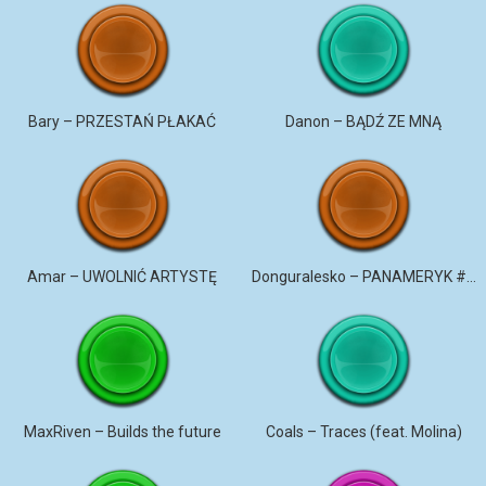
Bary – PRZESTAŃ PŁAKAĆ
Danon – BĄDŹ ZE MNĄ
Amar – UWOLNIĆ ARTYSTĘ
Donguralesko – PANAMERYK #STROMO #PANAMERYK
MaxRiven – Builds the future
Coals – Traces (feat. Molina)