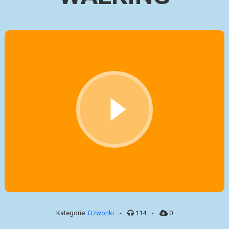
Kategorie:
Dzwonki
-
114
-
0