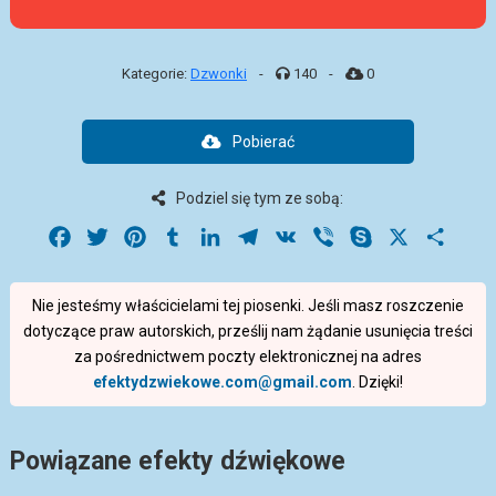
Kategorie:
Dzwonki
-
140
-
0
Pobierać
Podziel się tym ze sobą:
Facebook
Twitter
Pinterest
Tumblr
LinkedIn
Telegram
VK
Viber
Skype
X
Share
Nie jesteśmy właścicielami tej piosenki. Jeśli masz roszczenie
dotyczące praw autorskich, prześlij nam żądanie usunięcia treści
za pośrednictwem poczty elektronicznej na adres
efektydzwiekowe.com@gmail.com
. Dzięki!
Powiązane efekty dźwiękowe