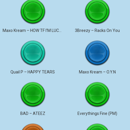
Maxo Kream – HOW TF I’M LUCKY
3Breezy – Racks On You
Quail P – HAPPY TEARS
Maxo Kream – O.Y.N
BAD – ATEEZ
Everythings Fine (PM)