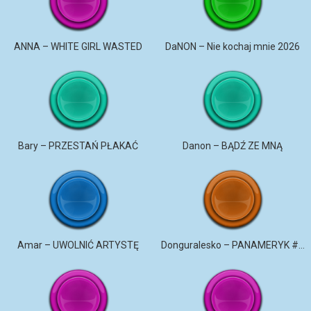
ANNA – WHITE GIRL WASTED
DaNON – Nie kochaj mnie 2026
Bary – PRZESTAŃ PŁAKAĆ
Danon – BĄDŹ ZE MNĄ
Amar – UWOLNIĆ ARTYSTĘ
Donguralesko – PANAMERYK #STROMO #PANAMERYK