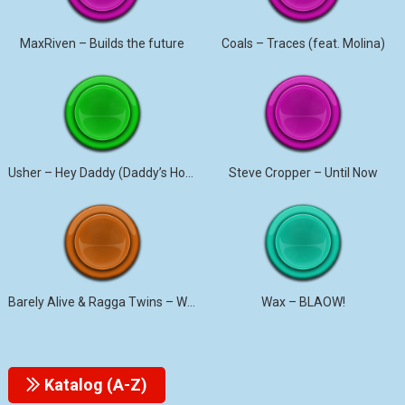
MaxRiven – Builds the future
Coals – Traces (feat. Molina)
Usher – Hey Daddy (Daddy’s Home)
Steve Cropper – Until Now
Barely Alive & Ragga Twins – We Set It
Wax – BLAOW!
Katalog (A-Z)