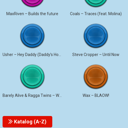
MaxRiven – Builds the future
Coals – Traces (feat. Molina)
Usher – Hey Daddy (Daddy’s Home)
Steve Cropper – Until Now
Barely Alive & Ragga Twins – We Set It
Wax – BLAOW!
Katalog (A-Z)