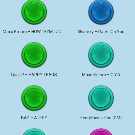
Maxo Kream – HOW TF I’M LUCKY
3Breezy – Racks On You
Quail P – HAPPY TEARS
Maxo Kream – O.Y.N
BAD – ATEEZ
Everythings Fine (PM)