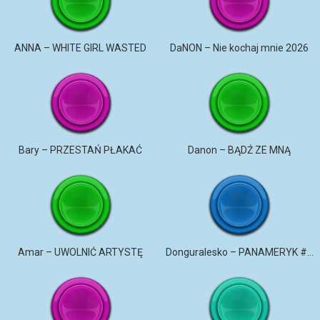
ANNA – WHITE GIRL WASTED
DaNON – Nie kochaj mnie 2026
Bary – PRZESTAŃ PŁAKAĆ
Danon – BĄDŹ ZE MNĄ
Amar – UWOLNIĆ ARTYSTĘ
Donguralesko – PANAMERYK #STROMO #PANAMERYK