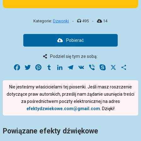
Kategorie:
Dzwonki
-
495
-
14
Pobierać
Podziel się tym ze sobą:
Facebook
Twitter
Pinterest
Tumblr
LinkedIn
Telegram
VK
Viber
Skype
X
Share
Nie jesteśmy właścicielami tej piosenki. Jeśli masz roszczenie
dotyczące praw autorskich, prześlij nam żądanie usunięcia treści
za pośrednictwem poczty elektronicznej na adres
efektydzwiekowe.com@gmail.com
. Dzięki!
Powiązane efekty dźwiękowe