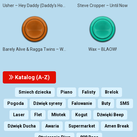
Usher – Hey Daddy (Daddy’s Home)
Steve Cropper – Until Now
Barely Alive & Ragga Twins – We Set It
Wax – BLAOW!
Katalog (A-Z)
Smiech dziecka
Piano
Falisty
Brelok
Pogoda
Dźwięk syreny
Falowanie
Buty
SMS
Laser
Flet
Młotek
Kogut
Dźwięki Beep
Dźwięk Ducha
Awaria
Supermarket
Amen Break