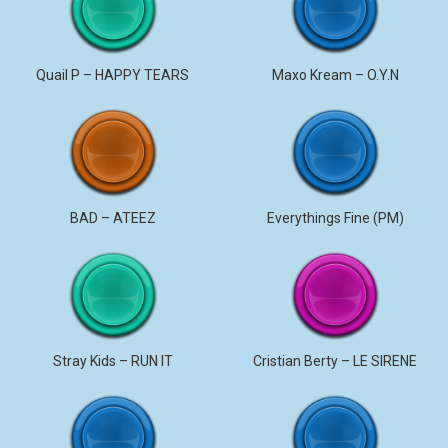
Quail P – HAPPY TEARS
Maxo Kream – O.Y.N
BAD – ATEEZ
Everythings Fine (PM)
Stray Kids – RUN IT
Cristian Berty – LE SIRENE