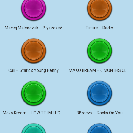
Maciej Malenczuk – Błyszczeć
Future – Radio
Cali – Star2 x Young Henny
MAXO KREAM – 6 MONTHS CLEAN
Maxo Kream – HOW TF I’M LUCKY
3Breezy – Racks On You