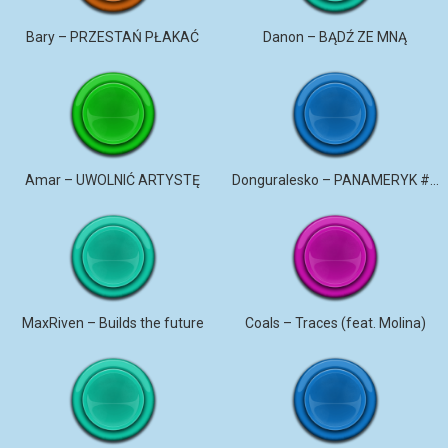
Bary – PRZESTAŃ PŁAKAĆ
Danon – BĄDŹ ZE MNĄ
Amar – UWOLNIĆ ARTYSTĘ
Donguralesko – PANAMERYK #STROMO #PANAMERYK
MaxRiven – Builds the future
Coals – Traces (feat. Molina)