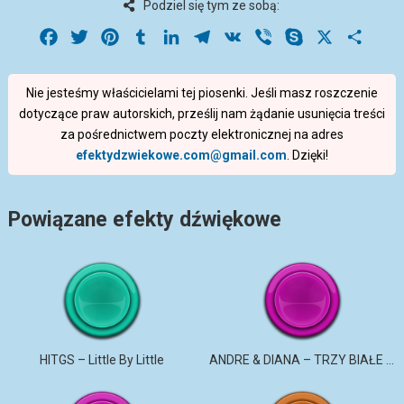
Podziel się tym ze sobą:
Facebook
Twitter
Pinterest
Tumblr
LinkedIn
Telegram
VK
Viber
Skype
X
Share
Nie jesteśmy właścicielami tej piosenki. Jeśli masz roszczenie
dotyczące praw autorskich, prześlij nam żądanie usunięcia treści
za pośrednictwem poczty elektronicznej na adres
efektydzwiekowe.com@gmail.com
. Dzięki!
Powiązane efekty dźwiękowe
HITGS – Little By Little
ANDRE & DIANA – TRZY BIAŁE RÓŻE