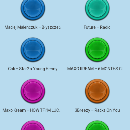
Maciej Malenczuk – Błyszczeć
Future – Radio
Cali – Star2 x Young Henny
MAXO KREAM – 6 MONTHS CLEAN
Maxo Kream – HOW TF I’M LUCKY
3Breezy – Racks On You