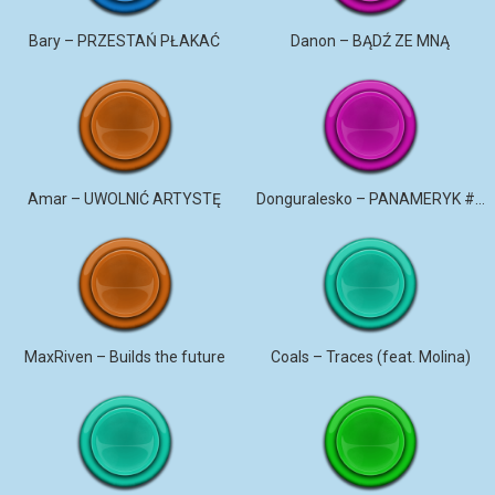
Bary – PRZESTAŃ PŁAKAĆ
Danon – BĄDŹ ZE MNĄ
Amar – UWOLNIĆ ARTYSTĘ
Donguralesko – PANAMERYK #STROMO #PANAMERYK
MaxRiven – Builds the future
Coals – Traces (feat. Molina)