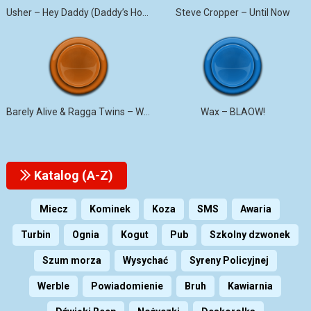
Usher – Hey Daddy (Daddy’s Home)
Steve Cropper – Until Now
Barely Alive & Ragga Twins – We Set It
Wax – BLAOW!
Katalog (A-Z)
Miecz
Kominek
Koza
SMS
Awaria
Turbin
Ognia
Kogut
Pub
Szkolny dzwonek
Szum morza
Wysychać
Syreny Policyjnej
Werble
Powiadomienie
Bruh
Kawiarnia