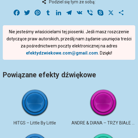
Podziel się tym ze sobą:
Facebook
Twitter
Pinterest
Tumblr
LinkedIn
Telegram
VK
Viber
Skype
X
Share
Nie jesteśmy właścicielami tej piosenki. Jeśli masz roszczenie
dotyczące praw autorskich, prześlij nam żądanie usunięcia treści
za pośrednictwem poczty elektronicznej na adres
efektydzwiekowe.com@gmail.com
. Dzięki!
Powiązane efekty dźwiękowe
HITGS – Little By Little
ANDRE & DIANA – TRZY BIAŁE RÓŻE