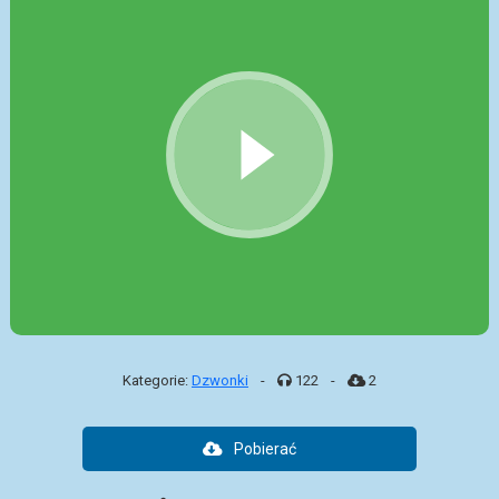
Kategorie:
Dzwonki
-
122
-
2
Pobierać