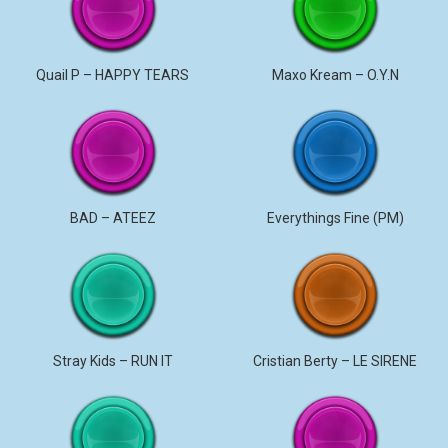
Quail P – HAPPY TEARS
Maxo Kream – O.Y.N
BAD – ATEEZ
Everythings Fine (PM)
Stray Kids – RUN IT
Cristian Berty – LE SIRENE