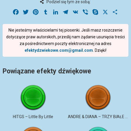
Podziel się tym ze sobą:
Facebook
Twitter
Pinterest
Tumblr
LinkedIn
Telegram
VK
Viber
Skype
X
Share
Nie jesteśmy właścicielami tej piosenki. Jeśli masz roszczenie
dotyczące praw autorskich, prześlij nam żądanie usunięcia treści
za pośrednictwem poczty elektronicznej na adres
efektydzwiekowe.com@gmail.com
. Dzięki!
Powiązane efekty dźwiękowe
HITGS – Little By Little
ANDRE & DIANA – TRZY BIAŁE RÓŻE