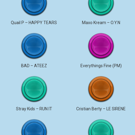
Quail P – HAPPY TEARS
Maxo Kream – O.Y.N
BAD – ATEEZ
Everythings Fine (PM)
Stray Kids – RUN IT
Cristian Berty – LE SIRENE