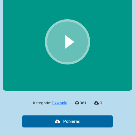
Kategorie:
Dzwonki
-
361
-
0
Pobierać