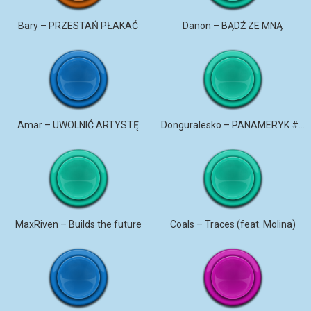
Bary – PRZESTAŃ PŁAKAĆ
Danon – BĄDŹ ZE MNĄ
Amar – UWOLNIĆ ARTYSTĘ
Donguralesko – PANAMERYK #STROMO #PANAMERYK
MaxRiven – Builds the future
Coals – Traces (feat. Molina)