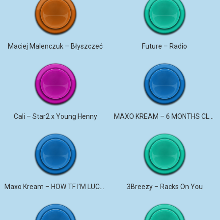
Maciej Malenczuk – Błyszczeć
Future – Radio
Cali – Star2 x Young Henny
MAXO KREAM – 6 MONTHS CLEAN
Maxo Kream – HOW TF I’M LUCKY
3Breezy – Racks On You