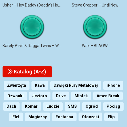
Usher – Hey Daddy (Daddy’s Home)
Steve Cropper – Until Now
Barely Alive & Ragga Twins – We Set It
Wax – BLAOW!
Katalog (A-Z)
Zwierzęta
Kawa
Dźwięki Rury Metalowej
iPhone
Dzwonki
Jezioro
Drive
Młotek
Amen Break
Dach
Komar
Ludzie
SMS
Ogród
Pociąg
Flet
Magiczny
Fontanna
Otoczaki
Flip