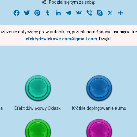
Podziel się tym ze sobą:
Facebook
Twitter
Pinterest
Tumblr
LinkedIn
Telegram
VK
Viber
Skype
X
Share
roszczenie dotyczące praw autorskich, prześlij nam żądanie usunięcia t
efektydzwiekowe.com@gmail.com
. Dzięki!
la
Efekt dźwiękowy Oklaski
Krótkie dopingowanie tłumu