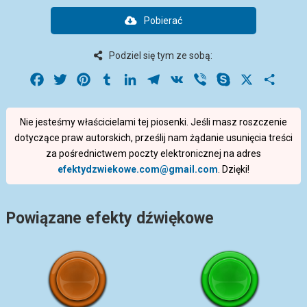
Pobierać
Podziel się tym ze sobą:
Facebook
Twitter
Pinterest
Tumblr
LinkedIn
Telegram
VK
Viber
Skype
X
Share
Nie jesteśmy właścicielami tej piosenki. Jeśli masz roszczenie
dotyczące praw autorskich, prześlij nam żądanie usunięcia treści
za pośrednictwem poczty elektronicznej na adres
efektydzwiekowe.com@gmail.com
. Dzięki!
Powiązane efekty dźwiękowe