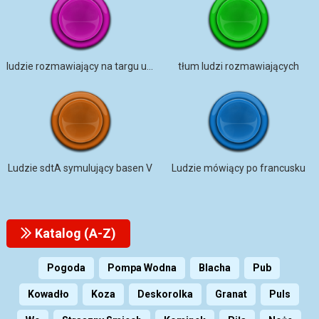
ludzie rozmawiający na targu ulicznym
tłum ludzi rozmawiających
Ludzie sdtA symulujący basen V
Ludzie mówiący po francusku
Katalog (A-Z)
Pogoda
Pompa Wodna
Blacha
Pub
Kowadło
Koza
Deskorolka
Granat
Puls