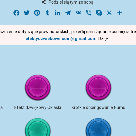
Podziel się tym ze sobą:
Facebook
Twitter
Pinterest
Tumblr
LinkedIn
Telegram
VK
Viber
Skype
X
Share
roszczenie dotyczące praw autorskich, prześlij nam żądanie usunięcia t
efektydzwiekowe.com@gmail.com
. Dzięki!
la
Efekt dźwiękowy Oklaski
Krótkie dopingowanie tłumu