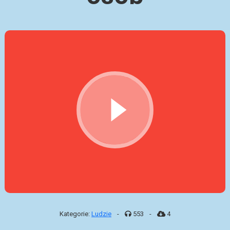
Kategorie:
Ludzie
-
553
-
4