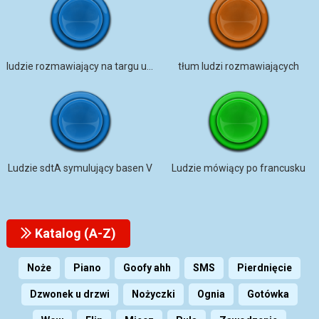
ludzie rozmawiający na targu ulicznym
tłum ludzi rozmawiających
Ludzie sdtA symulujący basen V
Ludzie mówiący po francusku
Katalog (A-Z)
Noże
Piano
Goofy ahh
SMS
Pierdnięcie
Dzwonek u drzwi
Nożyczki
Ognia
Gotówka