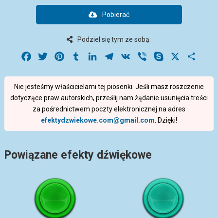
Pobierać
Podziel się tym ze sobą:
Facebook
Twitter
Pinterest
Tumblr
LinkedIn
Telegram
VK
Viber
Skype
X
Share
Nie jesteśmy właścicielami tej piosenki. Jeśli masz roszczenie
dotyczące praw autorskich, prześlij nam żądanie usunięcia treści
za pośrednictwem poczty elektronicznej na adres
efektydzwiekowe.com@gmail.com
. Dzięki!
Powiązane efekty dźwiękowe