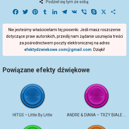
Podziel się tym ze sobą:
Facebook
Twitter
Pinterest
Tumblr
LinkedIn
Telegram
VK
Viber
Skype
X
Share
Nie jesteśmy właścicielami tej piosenki. Jeśli masz roszczenie
dotyczące praw autorskich, prześlij nam żądanie usunięcia treści
za pośrednictwem poczty elektronicznej na adres
efektydzwiekowe.com@gmail.com
. Dzięki!
Powiązane efekty dźwiękowe
HITGS – Little By Little
ANDRE & DIANA – TRZY BIAŁE RÓŻE