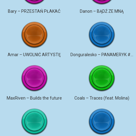
Bary – PRZESTAŃ PŁAKAĆ
Danon – BĄDŹ ZE MNĄ
Amar – UWOLNIĆ ARTYSTĘ
Donguralesko – PANAMERYK #STROMO #PANAMERYK
MaxRiven – Builds the future
Coals – Traces (feat. Molina)