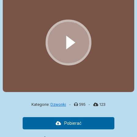
Kategorie:
Dzwonki
-
595
-
123
Pobierać