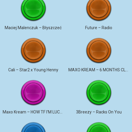
Maciej Malenczuk – Błyszczeć
Future – Radio
Cali – Star2 x Young Henny
MAXO KREAM – 6 MONTHS CLEAN
Maxo Kream – HOW TF I’M LUCKY
3Breezy – Racks On You