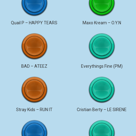
Quail P – HAPPY TEARS
Maxo Kream – O.Y.N
BAD – ATEEZ
Everythings Fine (PM)
Stray Kids – RUN IT
Cristian Berty – LE SIRENE