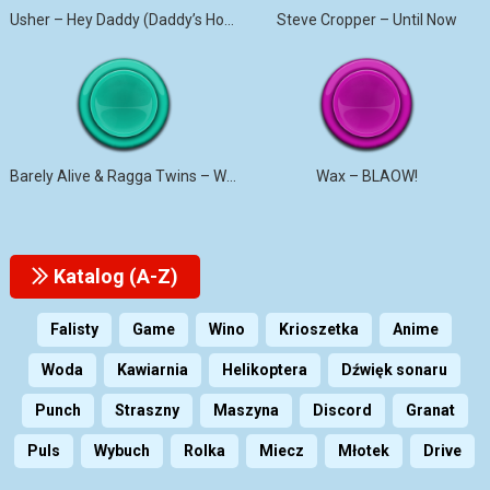
Usher – Hey Daddy (Daddy’s Home)
Steve Cropper – Until Now
Barely Alive & Ragga Twins – We Set It
Wax – BLAOW!
Katalog (A-Z)
Falisty
Game
Wino
Krioszetka
Anime
Woda
Kawiarnia
Helikoptera
Dźwięk sonaru
Punch
Straszny
Maszyna
Discord
Granat
Puls
Wybuch
Rolka
Miecz
Młotek
Drive