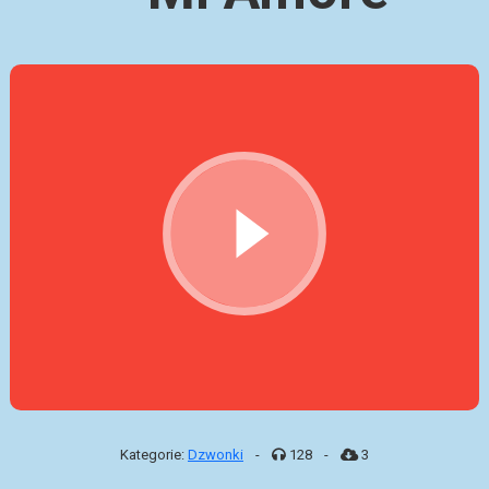
Kategorie:
Dzwonki
-
128
-
3