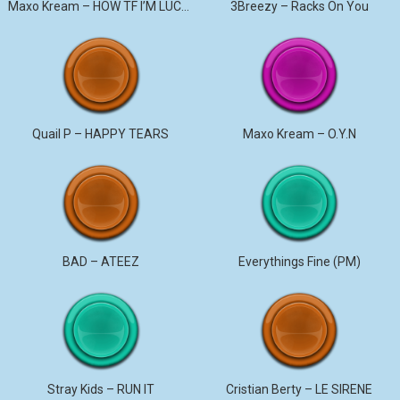
Maxo Kream – HOW TF I’M LUCKY
3Breezy – Racks On You
Quail P – HAPPY TEARS
Maxo Kream – O.Y.N
BAD – ATEEZ
Everythings Fine (PM)
Stray Kids – RUN IT
Cristian Berty – LE SIRENE