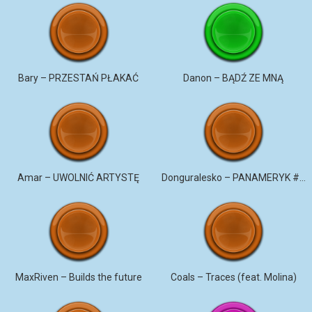
Bary – PRZESTAŃ PŁAKAĆ
Danon – BĄDŹ ZE MNĄ
Amar – UWOLNIĆ ARTYSTĘ
Donguralesko – PANAMERYK #STROMO #PANAMERYK
MaxRiven – Builds the future
Coals – Traces (feat. Molina)