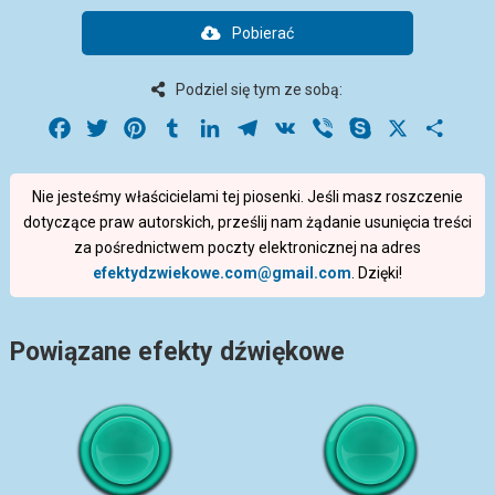
Pobierać
Podziel się tym ze sobą:
Facebook
Twitter
Pinterest
Tumblr
LinkedIn
Telegram
VK
Viber
Skype
X
Share
Nie jesteśmy właścicielami tej piosenki. Jeśli masz roszczenie
dotyczące praw autorskich, prześlij nam żądanie usunięcia treści
za pośrednictwem poczty elektronicznej na adres
efektydzwiekowe.com@gmail.com
. Dzięki!
Powiązane efekty dźwiękowe