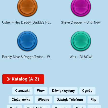
Usher – Hey Daddy (Daddy’s Home)
Steve Cropper – Until Now
Barely Alive & Ragga Twins – We Set It
Wax – BLAOW!
Katalog (A-Z)
Otoczaki
Wow
Dźwięk syreny
Ogród
Ciężarówka
iPhone
Dźwięk Telefonu
Flip