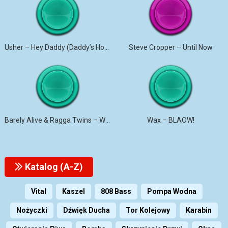
Usher – Hey Daddy (Daddy’s Home)
Steve Cropper – Until Now
Barely Alive & Ragga Twins – We Set It
Wax – BLAOW!
Katalog (A-Z)
Vital
Kaszel
808 Bass
Pompa Wodna
Nożyczki
Dźwięk Ducha
Tor Kolejowy
Karabin