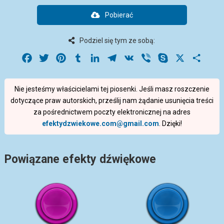
Pobierać
Podziel się tym ze sobą:
Facebook
Twitter
Pinterest
Tumblr
LinkedIn
Telegram
VK
Viber
Skype
X
Share
Nie jesteśmy właścicielami tej piosenki. Jeśli masz roszczenie
dotyczące praw autorskich, prześlij nam żądanie usunięcia treści
za pośrednictwem poczty elektronicznej na adres
efektydzwiekowe.com@gmail.com
. Dzięki!
Powiązane efekty dźwiękowe