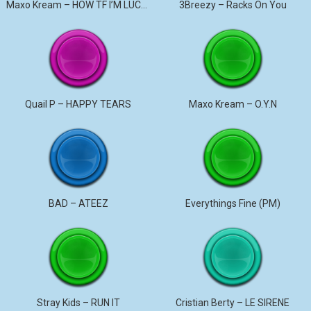
Maxo Kream – HOW TF I’M LUCKY
3Breezy – Racks On You
Quail P – HAPPY TEARS
Maxo Kream – O.Y.N
BAD – ATEEZ
Everythings Fine (PM)
Stray Kids – RUN IT
Cristian Berty – LE SIRENE