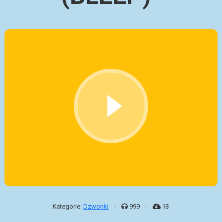
Kategorie:
Dzwonki
-
999
-
13