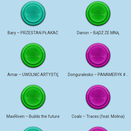
Bary – PRZESTAŃ PŁAKAĆ
Danon – BĄDŹ ZE MNĄ
Amar – UWOLNIĆ ARTYSTĘ
Donguralesko – PANAMERYK #STROMO #PANAMERYK
MaxRiven – Builds the future
Coals – Traces (feat. Molina)