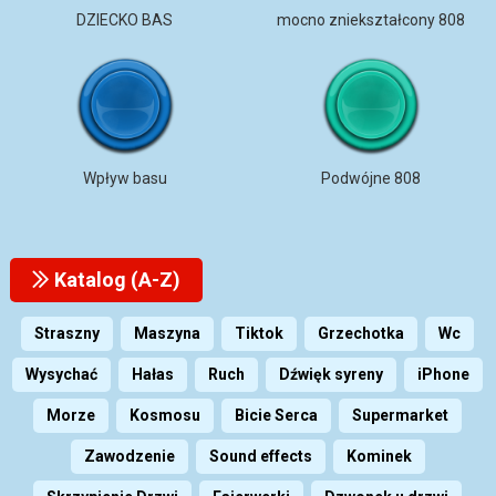
DZIECKO BAS
mocno zniekształcony 808
Wpływ basu
Podwójne 808
Katalog (A-Z)
Straszny
Maszyna
Tiktok
Grzechotka
Wc
Wysychać
Hałas
Ruch
Dźwięk syreny
iPhone
Morze
Kosmosu
Bicie Serca
Supermarket
Zawodzenie
Sound effects
Kominek