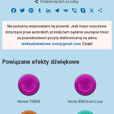
Podziel się tym ze sobą:
Facebook
Twitter
Pinterest
Tumblr
LinkedIn
Telegram
VK
Viber
Skype
X
Share
Nie jesteśmy właścicielami tej piosenki. Jeśli masz roszczenie
dotyczące praw autorskich, prześlij nam żądanie usunięcia treści
za pośrednictwem poczty elektronicznej na adres
efektydzwiekowe.com@gmail.com
. Dzięki!
Powiązane efekty dźwiękowe
Werbel TR808
Hectic 808 Drum Loop