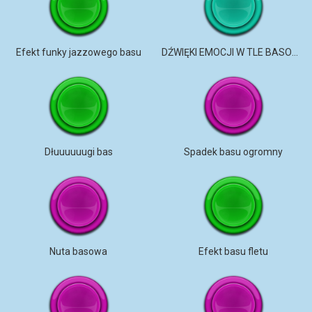
Efekt funky jazzowego basu
DŹWIĘKI EMOCJI W TLE BASOWYM
Dłuuuuuugi bas
Spadek basu ogromny
Nuta basowa
Efekt basu fletu