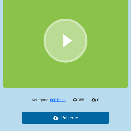
Kategorie:
808 Bass
-
355
-
0
Pobierać