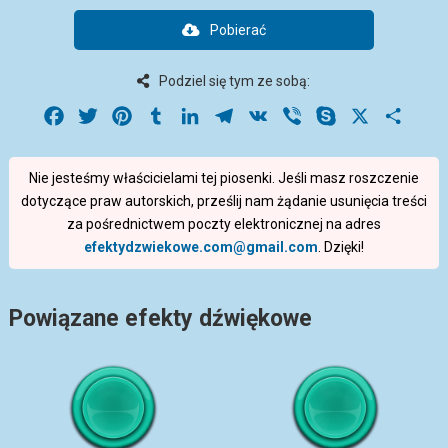
Pobierać
Podziel się tym ze sobą:
Facebook
Twitter
Pinterest
Tumblr
LinkedIn
Telegram
VK
Viber
Skype
X
Share
Nie jesteśmy właścicielami tej piosenki. Jeśli masz roszczenie
dotyczące praw autorskich, prześlij nam żądanie usunięcia treści
za pośrednictwem poczty elektronicznej na adres
efektydzwiekowe.com@gmail.com
. Dzięki!
Powiązane efekty dźwiękowe