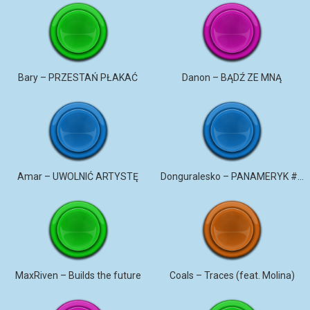
Bary – PRZESTAŃ PŁAKAĆ
Danon – BĄDŹ ZE MNĄ
Amar – UWOLNIĆ ARTYSTĘ
Donguralesko – PANAMERYK #STROMO #PANAMERYK
MaxRiven – Builds the future
Coals – Traces (feat. Molina)