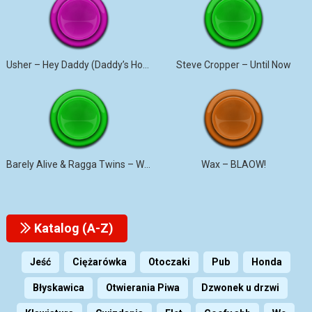
Usher – Hey Daddy (Daddy’s Home)
Steve Cropper – Until Now
Barely Alive & Ragga Twins – We Set It
Wax – BLAOW!
Katalog (A-Z)
Jeść
Ciężarówka
Otoczaki
Pub
Honda
Błyskawica
Otwierania Piwa
Dzwonek u drzwi