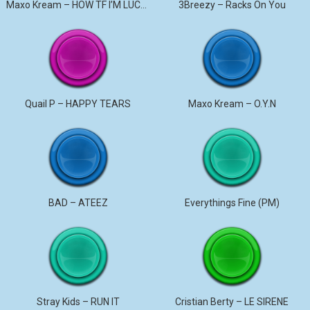
Maxo Kream – HOW TF I’M LUCKY
3Breezy – Racks On You
Quail P – HAPPY TEARS
Maxo Kream – O.Y.N
BAD – ATEEZ
Everythings Fine (PM)
Stray Kids – RUN IT
Cristian Berty – LE SIRENE