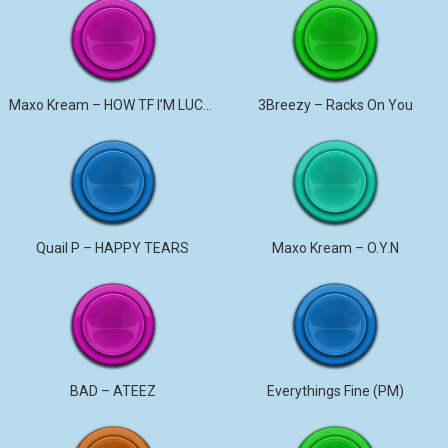
Maxo Kream – HOW TF I’M LUCKY
3Breezy – Racks On You
Quail P – HAPPY TEARS
Maxo Kream – O.Y.N
BAD – ATEEZ
Everythings Fine (PM)