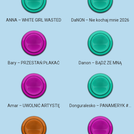
ANNA – WHITE GIRL WASTED
DaNON – Nie kochaj mnie 2026
Bary – PRZESTAŃ PŁAKAĆ
Danon – BĄDŹ ZE MNĄ
Amar – UWOLNIĆ ARTYSTĘ
Donguralesko – PANAMERYK #STROMO #PANAMERYK