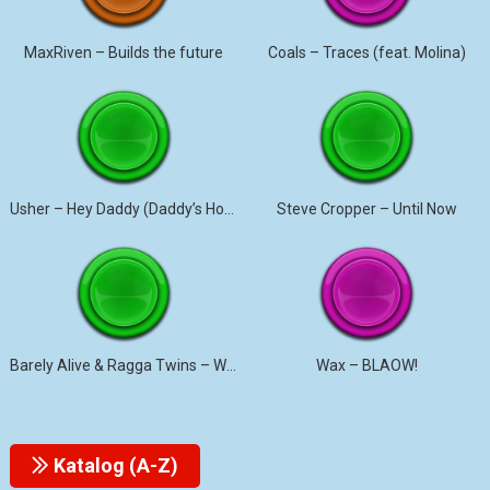
MaxRiven – Builds the future
Coals – Traces (feat. Molina)
Usher – Hey Daddy (Daddy’s Home)
Steve Cropper – Until Now
Barely Alive & Ragga Twins – We Set It
Wax – BLAOW!
Katalog (A-Z)