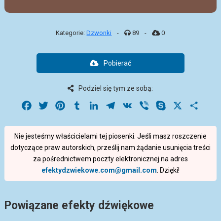
Kategorie:
Dzwonki
-
89
-
0
Pobierać
Podziel się tym ze sobą:
Facebook
Twitter
Pinterest
Tumblr
LinkedIn
Telegram
VK
Viber
Skype
X
Share
Nie jesteśmy właścicielami tej piosenki. Jeśli masz roszczenie
dotyczące praw autorskich, prześlij nam żądanie usunięcia treści
za pośrednictwem poczty elektronicznej na adres
efektydzwiekowe.com@gmail.com
. Dzięki!
Powiązane efekty dźwiękowe