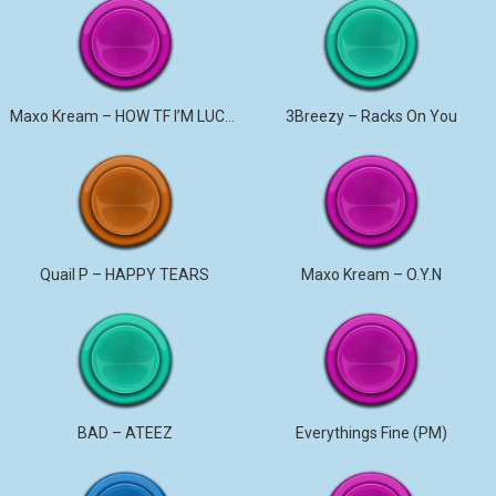
Maxo Kream – HOW TF I’M LUCKY
3Breezy – Racks On You
Quail P – HAPPY TEARS
Maxo Kream – O.Y.N
BAD – ATEEZ
Everythings Fine (PM)