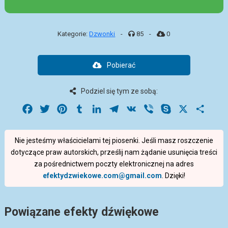
Kategorie:
Dzwonki
-
85
-
0
Pobierać
Podziel się tym ze sobą:
Facebook
Twitter
Pinterest
Tumblr
LinkedIn
Telegram
VK
Viber
Skype
X
Share
Nie jesteśmy właścicielami tej piosenki. Jeśli masz roszczenie
dotyczące praw autorskich, prześlij nam żądanie usunięcia treści
za pośrednictwem poczty elektronicznej na adres
efektydzwiekowe.com@gmail.com
. Dzięki!
Powiązane efekty dźwiękowe