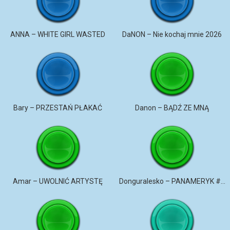
ANNA – WHITE GIRL WASTED
DaNON – Nie kochaj mnie 2026
Bary – PRZESTAŃ PŁAKAĆ
Danon – BĄDŹ ZE MNĄ
Amar – UWOLNIĆ ARTYSTĘ
Donguralesko – PANAMERYK #STROMO #PANAMERYK