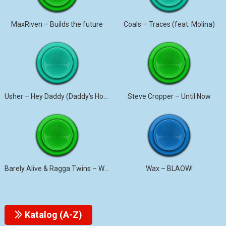
MaxRiven – Builds the future
Coals – Traces (feat. Molina)
Usher – Hey Daddy (Daddy’s Home)
Steve Cropper – Until Now
Barely Alive & Ragga Twins – We Set It
Wax – BLAOW!
Katalog (A-Z)