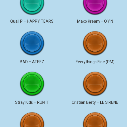
Quail P – HAPPY TEARS
Maxo Kream – O.Y.N
BAD – ATEEZ
Everythings Fine (PM)
Stray Kids – RUN IT
Cristian Berty – LE SIRENE