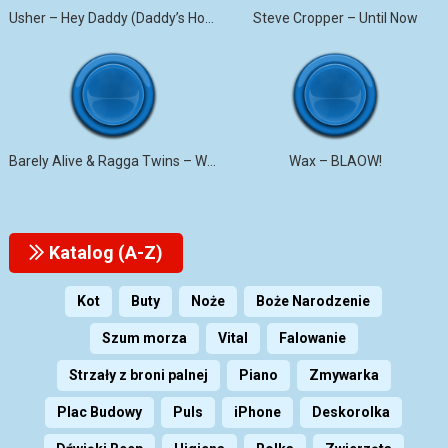
Usher – Hey Daddy (Daddy’s Home)
Steve Cropper – Until Now
Barely Alive & Ragga Twins – We Set It
Wax – BLAOW!
Katalog (A-Z)
Kot
Buty
Noże
Boże Narodzenie
Szum morza
Vital
Falowanie
Strzały z broni palnej
Piano
Zmywarka
Plac Budowy
Puls
iPhone
Deskorolka