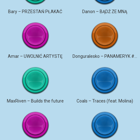
Bary – PRZESTAŃ PŁAKAĆ
Danon – BĄDŹ ZE MNĄ
Amar – UWOLNIĆ ARTYSTĘ
Donguralesko – PANAMERYK #STROMO #PANAMERYK
MaxRiven – Builds the future
Coals – Traces (feat. Molina)