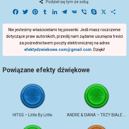
Podziel się tym ze sobą:
Facebook
Twitter
Pinterest
Tumblr
LinkedIn
Telegram
VK
Viber
Skype
X
Share
Nie jesteśmy właścicielami tej piosenki. Jeśli masz roszczenie
dotyczące praw autorskich, prześlij nam żądanie usunięcia treści
za pośrednictwem poczty elektronicznej na adres
efektydzwiekowe.com@gmail.com
. Dzięki!
Powiązane efekty dźwiękowe
HITGS – Little By Little
ANDRE & DIANA – TRZY BIAŁE RÓŻE