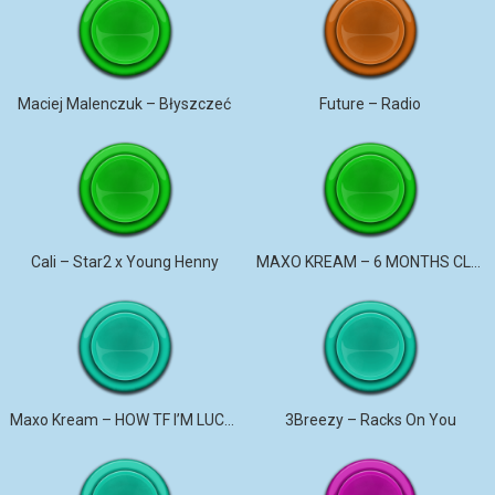
Maciej Malenczuk – Błyszczeć
Future – Radio
Cali – Star2 x Young Henny
MAXO KREAM – 6 MONTHS CLEAN
Maxo Kream – HOW TF I’M LUCKY
3Breezy – Racks On You