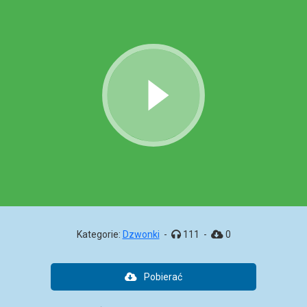
Kategorie:
Dzwonki
-
111
-
0
Pobierać