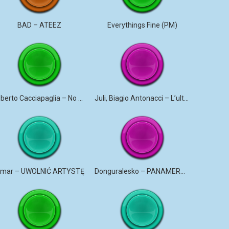
BAD – ATEEZ
Everythings Fine (PM)
Roberto Cacciapaglia – No More Violence
Juli, Biagio Antonacci – L’ultima canzone
mar – UWOLNIĆ ARTYSTĘ
Donguralesko – PANAMERYK #STROMO #PANAMERYK