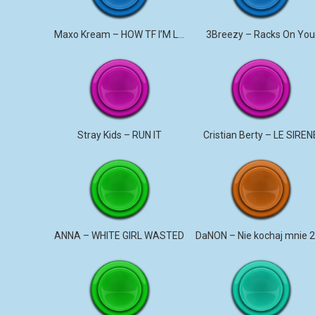
Maxo Kream – HOW TF I’M LUCKY
3Breezy – Racks On Yo
Stray Kids – RUN IT
Cristian Berty – LE SIREN
ANNA – WHITE GIRL WASTED