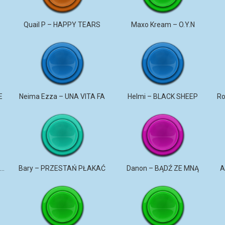
u
Quail P – HAPPY TEARS
Maxo Kream – O.Y.N
E
Neima Ezza – UNA VITA FA
Helmi – BLACK SHEEP
DaNON – Nie kochaj mnie 2026
Bary – PRZESTAŃ PŁAKAĆ
Danon – BĄDŹ ZE MNĄ
A