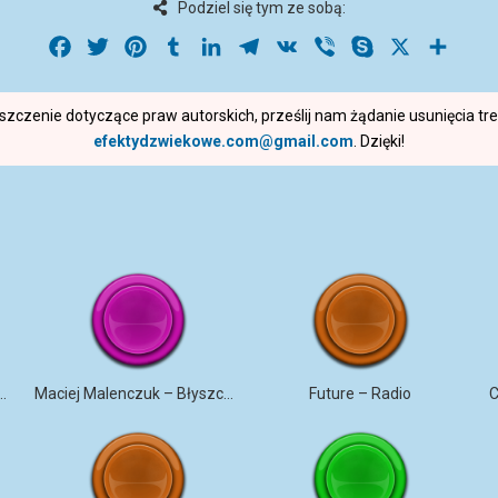
Podziel się tym ze sobą:
Facebook
Twitter
Pinterest
Tumblr
LinkedIn
Telegram
VK
Viber
Skype
X
Share
roszczenie dotyczące praw autorskich, prześlij nam żądanie usunięcia t
efektydzwiekowe.com@gmail.com
. Dzięki!
ANA – TRZY BIAŁE RÓŻE
Maciej Malenczuk – Błyszczeć
Future – Radio
C