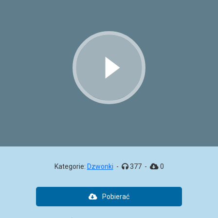
Kategorie:
Dzwonki
-
377
-
0
Pobierać