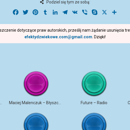
Podziel się tym ze sobą:
Facebook
Twitter
Pinterest
Tumblr
LinkedIn
Telegram
VK
Viber
Skype
X
Share
roszczenie dotyczące praw autorskich, prześlij nam żądanie usunięcia t
efektydzwiekowe.com@gmail.com
. Dzięki!
ANA – TRZY BIAŁE RÓŻE
Maciej Malenczuk – Błyszczeć
Future – Radio
C