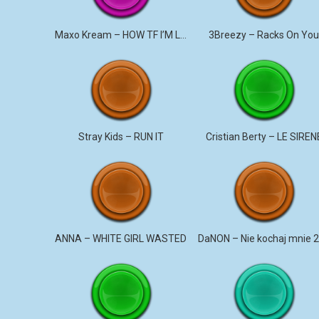
Maxo Kream – HOW TF I’M LUCKY
3Breezy – Racks On Yo
Stray Kids – RUN IT
Cristian Berty – LE SIREN
ANNA – WHITE GIRL WASTED