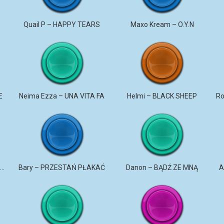
u
Quail P – HAPPY TEARS
Maxo Kream – O.Y.N
E
Neima Ezza – UNA VITA FA
Helmi – BLACK SHEEP
DaNON – Nie kochaj mnie 2026
Bary – PRZESTAŃ PŁAKAĆ
Danon – BĄDŹ ZE MNĄ
A