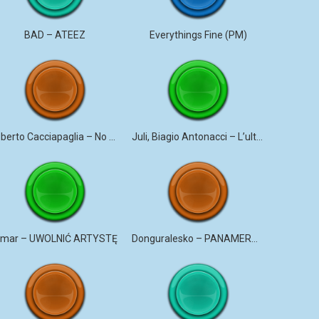
BAD – ATEEZ
Everythings Fine (PM)
Roberto Cacciapaglia – No More Violence
Juli, Biagio Antonacci – L’ultima canzone
mar – UWOLNIĆ ARTYSTĘ
Donguralesko – PANAMERYK #STROMO #PANAMERYK