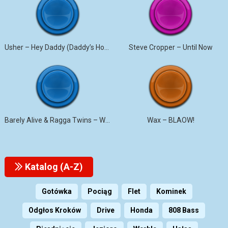
Usher – Hey Daddy (Daddy’s Home)
Steve Cropper – Until Now
Barely Alive & Ragga Twins – We Set It
Wax – BLAOW!
Katalog (A-Z)
Gotówka
Pociąg
Flet
Kominek
Odgłos Kroków
Drive
Honda
808 Bass