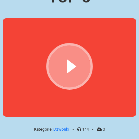
Kategorie:
Dzwonki
-
144
-
0