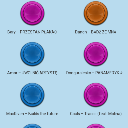
Bary – PRZESTAŃ PŁAKAĆ
Danon – BĄDŹ ZE MNĄ
Amar – UWOLNIĆ ARTYSTĘ
Donguralesko – PANAMERYK #STROMO #PANAMERYK
MaxRiven – Builds the future
Coals – Traces (feat. Molina)