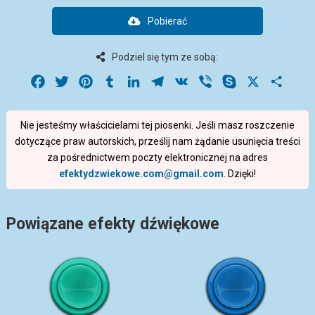
Pobierać
Podziel się tym ze sobą:
Facebook
Twitter
Pinterest
Tumblr
LinkedIn
Telegram
VK
Viber
Skype
X
Share
Nie jesteśmy właścicielami tej piosenki. Jeśli masz roszczenie
dotyczące praw autorskich, prześlij nam żądanie usunięcia treści
za pośrednictwem poczty elektronicznej na adres
efektydzwiekowe.com@gmail.com
. Dzięki!
Powiązane efekty dźwiękowe