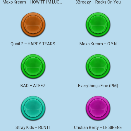
Maxo Kream – HOW TF I’M LUCKY
3Breezy – Racks On You
Quail P – HAPPY TEARS
Maxo Kream – O.Y.N
BAD – ATEEZ
Everythings Fine (PM)
Stray Kids – RUN IT
Cristian Berty – LE SIRENE