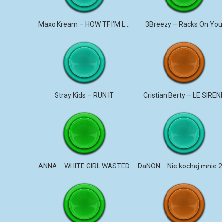
Maxo Kream – HOW TF I’M LUCKY
3Breezy – Racks On Yo
Stray Kids – RUN IT
Cristian Berty – LE SIREN
ANNA – WHITE GIRL WASTED