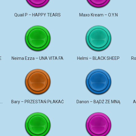
u
Quail P – HAPPY TEARS
Maxo Kream – O.Y.N
E
Neima Ezza – UNA VITA FA
Helmi – BLACK SHEEP
DaNON – Nie kochaj mnie 2026
Bary – PRZESTAŃ PŁAKAĆ
Danon – BĄDŹ ZE MNĄ
A