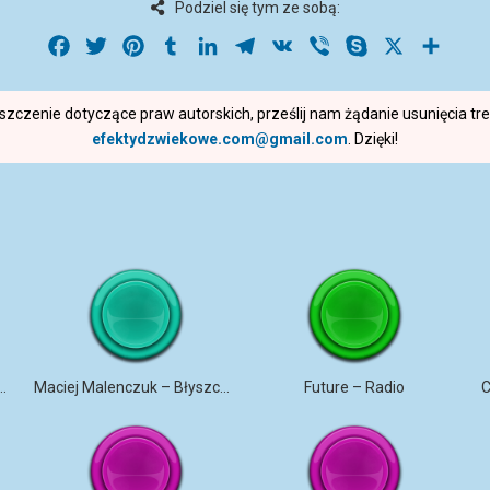
Podziel się tym ze sobą:
Facebook
Twitter
Pinterest
Tumblr
LinkedIn
Telegram
VK
Viber
Skype
X
Share
roszczenie dotyczące praw autorskich, prześlij nam żądanie usunięcia t
efektydzwiekowe.com@gmail.com
. Dzięki!
ANA – TRZY BIAŁE RÓŻE
Maciej Malenczuk – Błyszczeć
Future – Radio
C