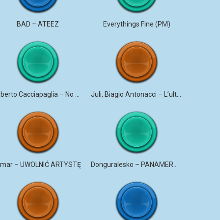
BAD – ATEEZ
Everythings Fine (PM)
Roberto Cacciapaglia – No More Violence
Juli, Biagio Antonacci – L’ultima canzone
mar – UWOLNIĆ ARTYSTĘ
Donguralesko – PANAMERYK #STROMO #PANAMERYK