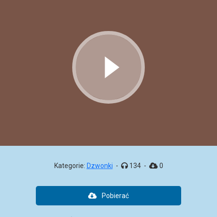
Kategorie:
Dzwonki
-
134
-
0
Pobierać