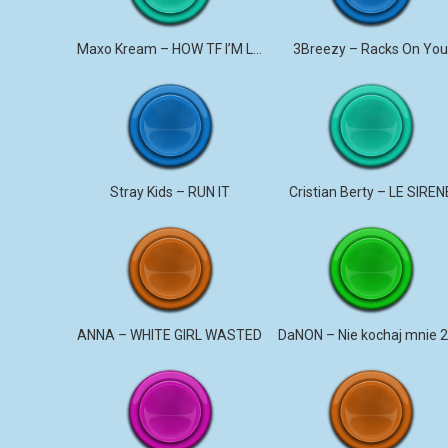
Maxo Kream – HOW TF I’M LUCKY
3Breezy – Racks On Yo
Stray Kids – RUN IT
Cristian Berty – LE SIREN
ANNA – WHITE GIRL WASTED