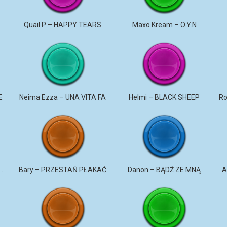
u
Quail P – HAPPY TEARS
Maxo Kream – O.Y.N
E
Neima Ezza – UNA VITA FA
Helmi – BLACK SHEEP
DaNON – Nie kochaj mnie 2026
Bary – PRZESTAŃ PŁAKAĆ
Danon – BĄDŹ ZE MNĄ
A