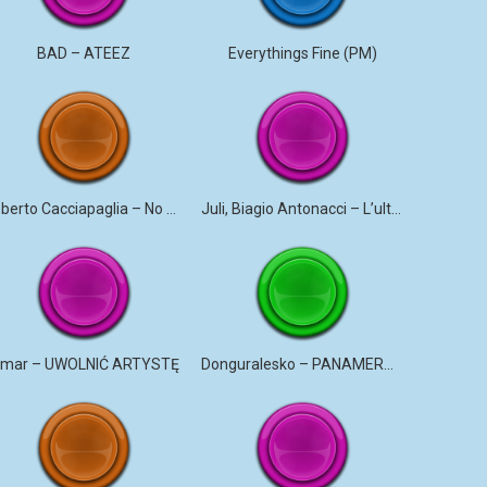
BAD – ATEEZ
Everythings Fine (PM)
Roberto Cacciapaglia – No More Violence
Juli, Biagio Antonacci – L’ultima canzone
mar – UWOLNIĆ ARTYSTĘ
Donguralesko – PANAMERYK #STROMO #PANAMERYK