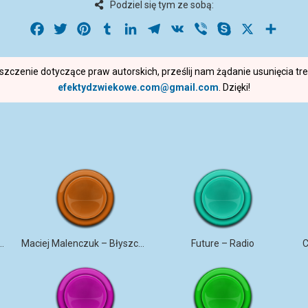
Podziel się tym ze sobą:
Facebook
Twitter
Pinterest
Tumblr
LinkedIn
Telegram
VK
Viber
Skype
X
Share
roszczenie dotyczące praw autorskich, prześlij nam żądanie usunięcia t
efektydzwiekowe.com@gmail.com
. Dzięki!
ANA – TRZY BIAŁE RÓŻE
Maciej Malenczuk – Błyszczeć
Future – Radio
C