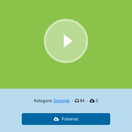
Kategorie:
Dzwonki
-
84
-
0
Pobierać