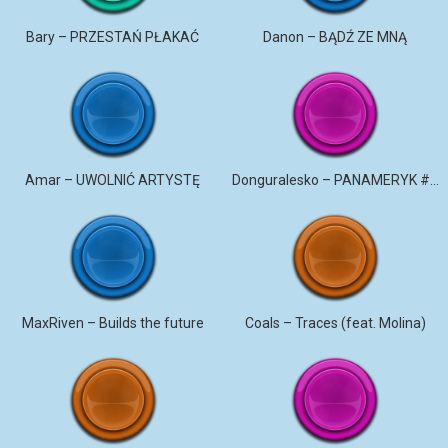
Bary – PRZESTAŃ PŁAKAĆ
Danon – BĄDŹ ZE MNĄ
Amar – UWOLNIĆ ARTYSTĘ
Donguralesko – PANAMERYK #STROMO #PANAMERYK
MaxRiven – Builds the future
Coals – Traces (feat. Molina)