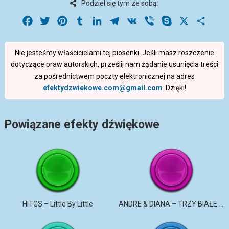
Podziel się tym ze sobą:
Facebook
Twitter
Pinterest
Tumblr
LinkedIn
Telegram
VK
Viber
Skype
X
Share
Nie jesteśmy właścicielami tej piosenki. Jeśli masz roszczenie
dotyczące praw autorskich, prześlij nam żądanie usunięcia treści
za pośrednictwem poczty elektronicznej na adres
efektydzwiekowe.com@gmail.com
. Dzięki!
Powiązane efekty dźwiękowe
HITGS – Little By Little
ANDRE & DIANA – TRZY BIAŁE RÓŻE