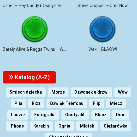
Usher – Hey Daddy (Daddy’s Home)
Steve Cropper – Until Now
Barely Alive & Ragga Twins – We Set It
Wax – BLAOW!
Katalog (A-Z)
Smiech dziecka
Morze
Dzwonek u drzwi
Wow
Piła
Rizz
Dźwięk Telefonu
Flip
Miecz
Ludzie
Fotografia
Goofy ahh
Klucz
Dom
iPhone
Karabin
Ognia
Młotek
Ciężarówka