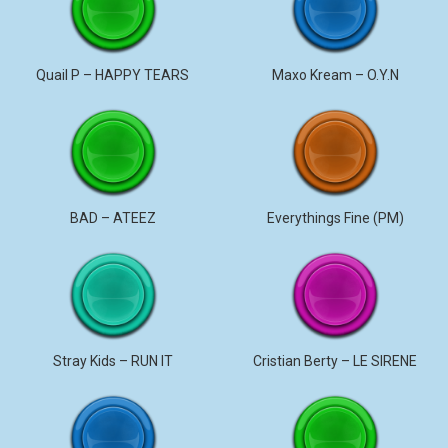
Quail P – HAPPY TEARS
Maxo Kream – O.Y.N
BAD – ATEEZ
Everythings Fine (PM)
Stray Kids – RUN IT
Cristian Berty – LE SIRENE