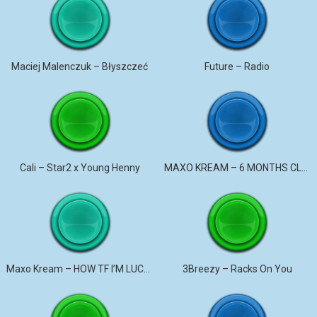
Maciej Malenczuk – Błyszczeć
Future – Radio
Cali – Star2 x Young Henny
MAXO KREAM – 6 MONTHS CLEAN
Maxo Kream – HOW TF I’M LUCKY
3Breezy – Racks On You