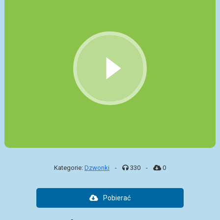
Kategorie:
Dzwonki
-
330
-
0
Pobierać