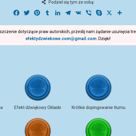
Podziel się tym ze sobą:
Facebook
Twitter
Pinterest
Tumblr
LinkedIn
Telegram
VK
Viber
Skype
X
Share
roszczenie dotyczące praw autorskich, prześlij nam żądanie usunięcia t
efektydzwiekowe.com@gmail.com
. Dzięki!
la
Efekt dźwiękowy Oklaski
Krótkie dopingowanie tłumu