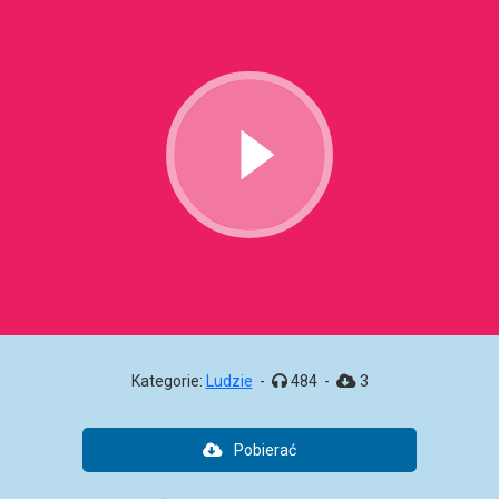
Kategorie:
Ludzie
-
484
-
3
Pobierać