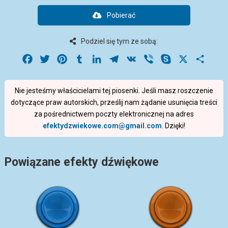
Pobierać
Podziel się tym ze sobą:
Facebook
Twitter
Pinterest
Tumblr
LinkedIn
Telegram
VK
Viber
Skype
X
Share
Nie jesteśmy właścicielami tej piosenki. Jeśli masz roszczenie
dotyczące praw autorskich, prześlij nam żądanie usunięcia treści
za pośrednictwem poczty elektronicznej na adres
efektydzwiekowe.com@gmail.com
. Dzięki!
Powiązane efekty dźwiękowe