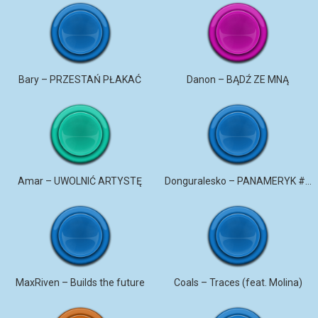
Bary – PRZESTAŃ PŁAKAĆ
Danon – BĄDŹ ZE MNĄ
Amar – UWOLNIĆ ARTYSTĘ
Donguralesko – PANAMERYK #STROMO #PANAMERYK
MaxRiven – Builds the future
Coals – Traces (feat. Molina)