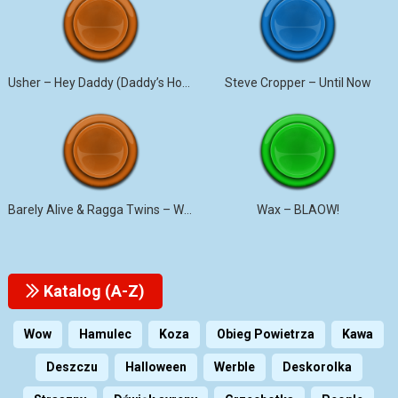
Usher – Hey Daddy (Daddy’s Home)
Steve Cropper – Until Now
Barely Alive & Ragga Twins – We Set It
Wax – BLAOW!
Katalog (A-Z)
Wow
Hamulec
Koza
Obieg Powietrza
Kawa
Deszczu
Halloween
Werble
Deskorolka