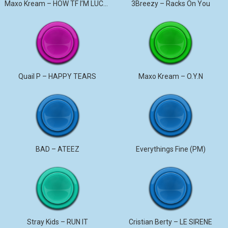
Maxo Kream – HOW TF I’M LUCKY
3Breezy – Racks On You
Quail P – HAPPY TEARS
Maxo Kream – O.Y.N
BAD – ATEEZ
Everythings Fine (PM)
Stray Kids – RUN IT
Cristian Berty – LE SIRENE