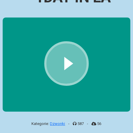
Kategorie:
Dzwonki
-
587
-
56