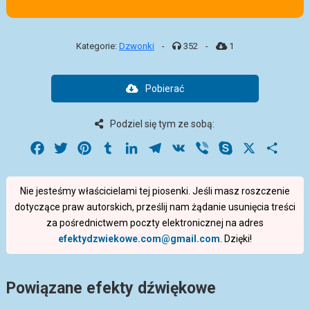
Kategorie:
Dzwonki
-
352
-
1
Pobierać
Podziel się tym ze sobą:
Facebook
Twitter
Pinterest
Tumblr
LinkedIn
Telegram
VK
Viber
Skype
X
Share
Nie jesteśmy właścicielami tej piosenki. Jeśli masz roszczenie
dotyczące praw autorskich, prześlij nam żądanie usunięcia treści
za pośrednictwem poczty elektronicznej na adres
efektydzwiekowe.com@gmail.com
. Dzięki!
Powiązane efekty dźwiękowe