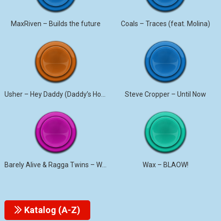
MaxRiven – Builds the future
Coals – Traces (feat. Molina)
Usher – Hey Daddy (Daddy’s Home)
Steve Cropper – Until Now
Barely Alive & Ragga Twins – We Set It
Wax – BLAOW!
Katalog (A-Z)