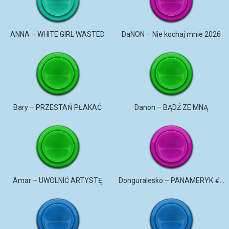
ANNA – WHITE GIRL WASTED
DaNON – Nie kochaj mnie 2026
Bary – PRZESTAŃ PŁAKAĆ
Danon – BĄDŹ ZE MNĄ
Amar – UWOLNIĆ ARTYSTĘ
Donguralesko – PANAMERYK #STROMO #PANAMERYK