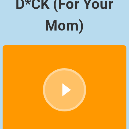
D*CK (For Your
Mom)