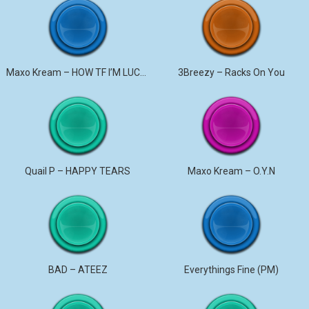
Maxo Kream – HOW TF I’M LUCKY
3Breezy – Racks On You
Quail P – HAPPY TEARS
Maxo Kream – O.Y.N
BAD – ATEEZ
Everythings Fine (PM)