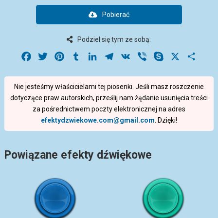
Pobierać
Podziel się tym ze sobą:
Facebook
Twitter
Pinterest
Tumblr
LinkedIn
Telegram
VK
Viber
Skype
X
Share
Nie jesteśmy właścicielami tej piosenki. Jeśli masz roszczenie
dotyczące praw autorskich, prześlij nam żądanie usunięcia treści
za pośrednictwem poczty elektronicznej na adres
efektydzwiekowe.com@gmail.com
. Dzięki!
Powiązane efekty dźwiękowe