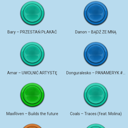
Bary – PRZESTAŃ PŁAKAĆ
Danon – BĄDŹ ZE MNĄ
Amar – UWOLNIĆ ARTYSTĘ
Donguralesko – PANAMERYK #STROMO #PANAMERYK
MaxRiven – Builds the future
Coals – Traces (feat. Molina)