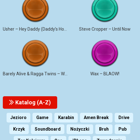
Usher – Hey Daddy (Daddy’s Home)
Steve Cropper – Until Now
Barely Alive & Ragga Twins – We Set It
Wax – BLAOW!
Katalog (A-Z)
Jezioro
Game
Karabin
Amen Break
Drive
Krzyk
Soundboard
Nożyczki
Bruh
Pub