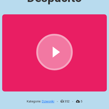
Kategorie:
Dzwonki
-
352
-
5