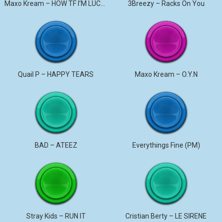
Maxo Kream – HOW TF I’M LUCKY
3Breezy – Racks On You
Quail P – HAPPY TEARS
Maxo Kream – O.Y.N
BAD – ATEEZ
Everythings Fine (PM)
Stray Kids – RUN IT
Cristian Berty – LE SIRENE