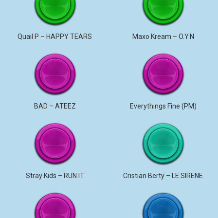
Quail P – HAPPY TEARS
Maxo Kream – O.Y.N
BAD – ATEEZ
Everythings Fine (PM)
Stray Kids – RUN IT
Cristian Berty – LE SIRENE