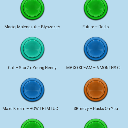
Maciej Malenczuk – Błyszczeć
Future – Radio
Cali – Star2 x Young Henny
MAXO KREAM – 6 MONTHS CLEAN
Maxo Kream – HOW TF I’M LUCKY
3Breezy – Racks On You