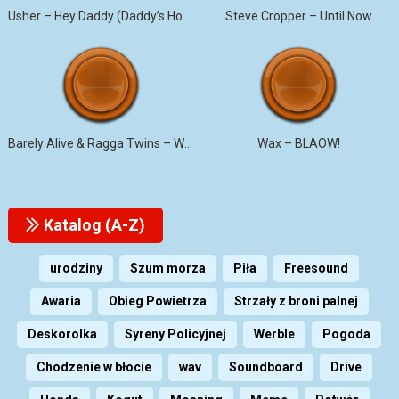
Usher – Hey Daddy (Daddy’s Home)
Steve Cropper – Until Now
Barely Alive & Ragga Twins – We Set It
Wax – BLAOW!
Katalog (A-Z)
urodziny
Szum morza
Piła
Freesound
Awaria
Obieg Powietrza
Strzały z broni palnej
Deskorolka
Syreny Policyjnej
Werble
Pogoda
Chodzenie w błocie
wav
Soundboard
Drive