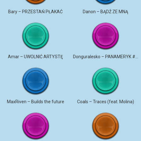
Bary – PRZESTAŃ PŁAKAĆ
Danon – BĄDŹ ZE MNĄ
Amar – UWOLNIĆ ARTYSTĘ
Donguralesko – PANAMERYK #STROMO #PANAMERYK
MaxRiven – Builds the future
Coals – Traces (feat. Molina)