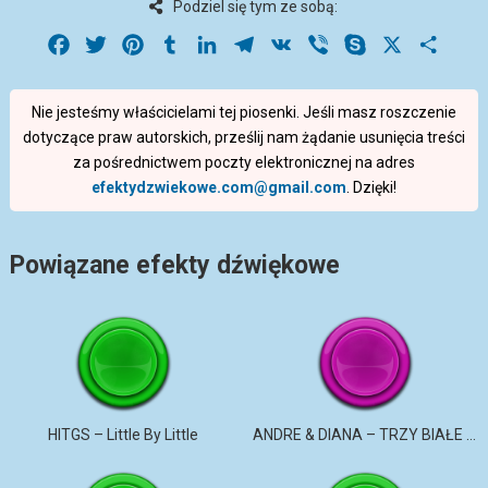
Podziel się tym ze sobą:
Facebook
Twitter
Pinterest
Tumblr
LinkedIn
Telegram
VK
Viber
Skype
X
Share
Nie jesteśmy właścicielami tej piosenki. Jeśli masz roszczenie
dotyczące praw autorskich, prześlij nam żądanie usunięcia treści
za pośrednictwem poczty elektronicznej na adres
efektydzwiekowe.com@gmail.com
. Dzięki!
Powiązane efekty dźwiękowe
HITGS – Little By Little
ANDRE & DIANA – TRZY BIAŁE RÓŻE