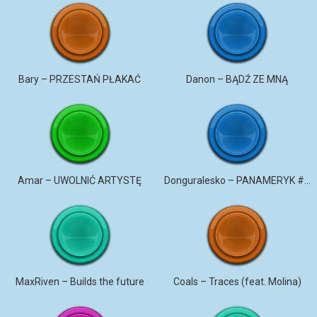
Bary – PRZESTAŃ PŁAKAĆ
Danon – BĄDŹ ZE MNĄ
Amar – UWOLNIĆ ARTYSTĘ
Donguralesko – PANAMERYK #STROMO #PANAMERYK
MaxRiven – Builds the future
Coals – Traces (feat. Molina)