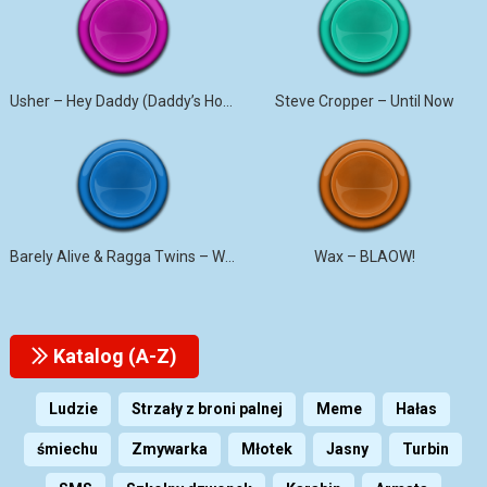
Usher – Hey Daddy (Daddy’s Home)
Steve Cropper – Until Now
Barely Alive & Ragga Twins – We Set It
Wax – BLAOW!
Katalog (A-Z)
Ludzie
Strzały z broni palnej
Meme
Hałas
śmiechu
Zmywarka
Młotek
Jasny
Turbin