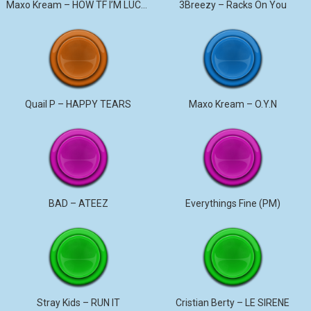
Maxo Kream – HOW TF I’M LUCKY
3Breezy – Racks On You
Quail P – HAPPY TEARS
Maxo Kream – O.Y.N
BAD – ATEEZ
Everythings Fine (PM)
Stray Kids – RUN IT
Cristian Berty – LE SIRENE