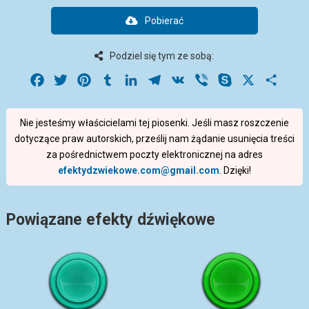
Pobierać
Podziel się tym ze sobą:
Facebook
Twitter
Pinterest
Tumblr
LinkedIn
Telegram
VK
Viber
Skype
X
Share
Nie jesteśmy właścicielami tej piosenki. Jeśli masz roszczenie
dotyczące praw autorskich, prześlij nam żądanie usunięcia treści
za pośrednictwem poczty elektronicznej na adres
efektydzwiekowe.com@gmail.com
. Dzięki!
Powiązane efekty dźwiękowe