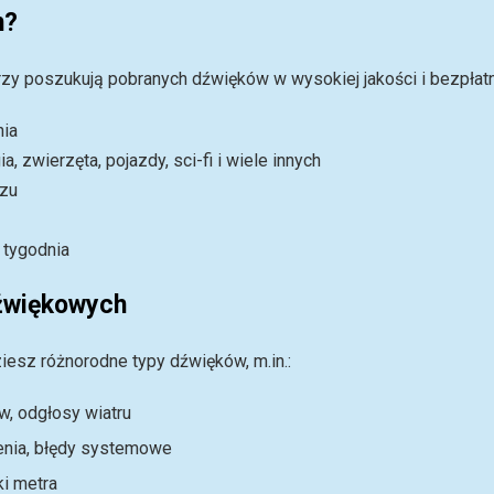
m?
rzy poszukują pobranych dźwięków w wysokiej jakości i bezpłatny
nia
, zwierzęta, pojazdy, sci-fi i wiele innych
azu
 tygodnia
źwiękowych
esz różnorodne typy dźwięków, m.in.:
w, odgłosy wiatru
ienia, błędy systemowe
ki metra