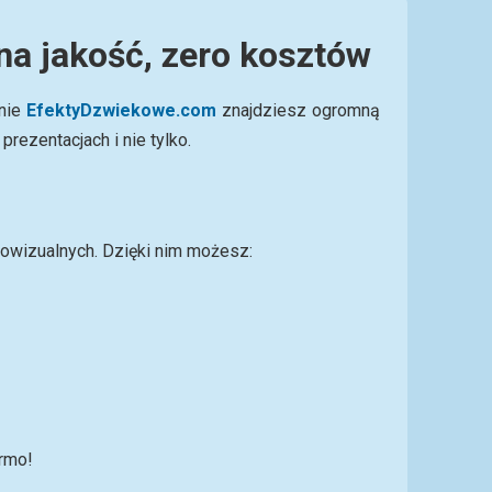
na jakość, zero kosztów
onie
EfektyDzwiekowe.com
znajdziesz ogromną
rezentacjach i nie tylko.
iowizualnych. Dzięki nim możesz:
armo!