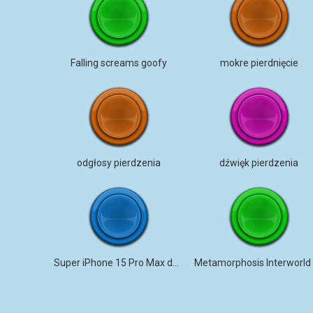
Falling screams goofy
mokre pierdnięcie
odgłosy pierdzenia
dźwięk pierdzenia
Super iPhone 15 Pro Max dzwonek na telefon