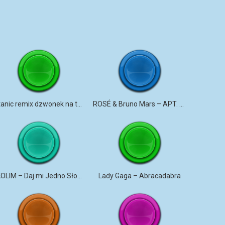
Titanic remix dzwonek na telefon
ROSÉ & Bruno Mars – APT. dzwonek na telefon
SKOLIM – Daj mi Jedno Słowo
Lady Gaga – Abracadabra