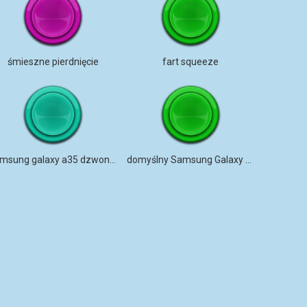
śmieszne pierdnięcie
fart squeeze
samsung galaxy a35 dzwonek na telefon
domyślny Samsung Galaxy Young dzwonek na telefon