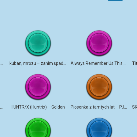
Dawid Kwiatkowski – Pali się niebo
kuban, mrozu – zanim spadnie deszcz
Always Remember Us This Way (DJ Tons Remix) dzwonek na telefon
Maciej Skiba – Chcę Ciebie częściej
HUNTR/X (Huntrix) – Golden
Piosenka z tamtych lat – PJ Robi – Polskie Italo Disco Nowość 2025