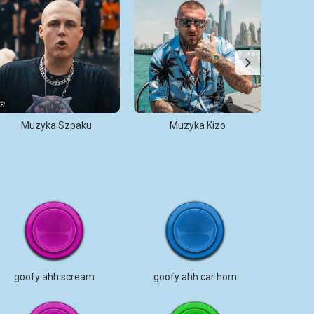
Muzyka Szpaku
Muzyka Kizo
M
goofy ahh scream
goofy ahh car horn