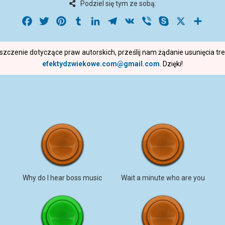
Podziel się tym ze sobą:
Facebook
Twitter
Pinterest
Tumblr
LinkedIn
Telegram
VK
Viber
Skype
X
Share
roszczenie dotyczące praw autorskich, prześlij nam żądanie usunięcia t
efektydzwiekowe.com@gmail.com
. Dzięki!
Why do I hear boss music
Wait a minute who are you