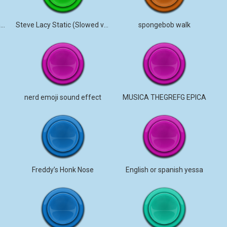
Talahons (Bachelorbby) single
Steve Lacy Static (Slowed version)
spongebob walk
nerd emoji sound effect
MUSICA THEGREFG EPICA
Freddy’s Honk Nose
English or spanish yessa