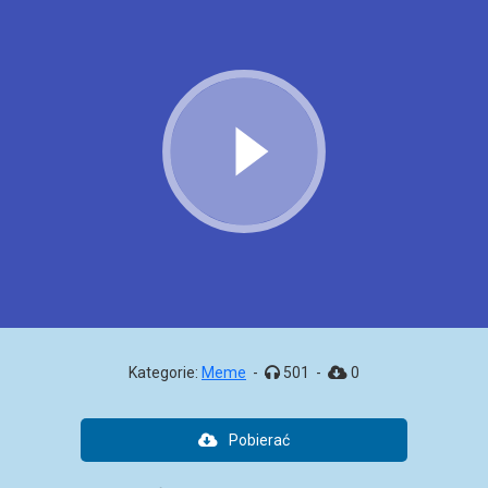
Kategorie:
Meme
-
501
-
0
Pobierać