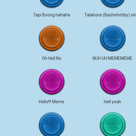
Tapi Boong hahaha
Oh Hell No
NUH UH MEMEMEME
Hello!!! Meme
Hell yeah