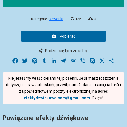
Kategorie:
Dzwonki
-
125
-
0
Pobierać
Podziel się tym ze sobą:
Facebook
Twitter
Pinterest
Tumblr
LinkedIn
Telegram
VK
Viber
Skype
X
Share
Nie jesteśmy właścicielami tej piosenki. Jeśli masz roszczenie
dotyczące praw autorskich, prześlij nam żądanie usunięcia treści
za pośrednictwem poczty elektronicznej na adres
efektydzwiekowe.com@gmail.com
. Dzięki!
Powiązane efekty dźwiękowe