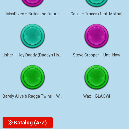
MaxRiven – Builds the future
Coals – Traces (feat. Molina)
Usher – Hey Daddy (Daddy’s Home)
Steve Cropper – Until Now
Barely Alive & Ragga Twins – We Set It
Wax – BLAOW!
Katalog (A-Z)