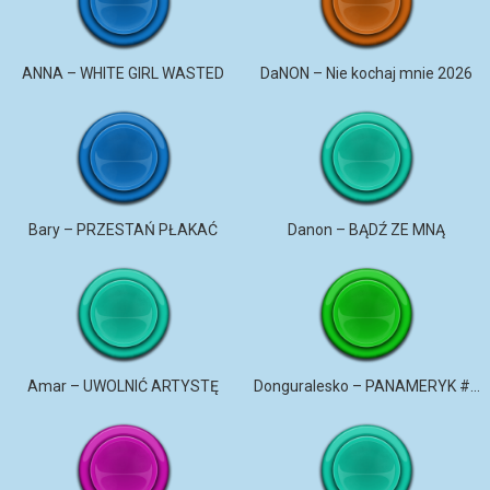
ANNA – WHITE GIRL WASTED
DaNON – Nie kochaj mnie 2026
Bary – PRZESTAŃ PŁAKAĆ
Danon – BĄDŹ ZE MNĄ
Amar – UWOLNIĆ ARTYSTĘ
Donguralesko – PANAMERYK #STROMO #PANAMERYK