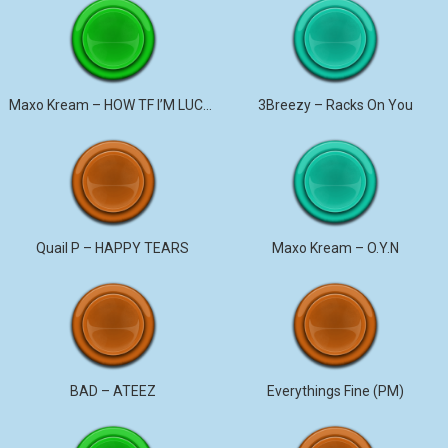
Maxo Kream – HOW TF I’M LUCKY
3Breezy – Racks On You
Quail P – HAPPY TEARS
Maxo Kream – O.Y.N
BAD – ATEEZ
Everythings Fine (PM)